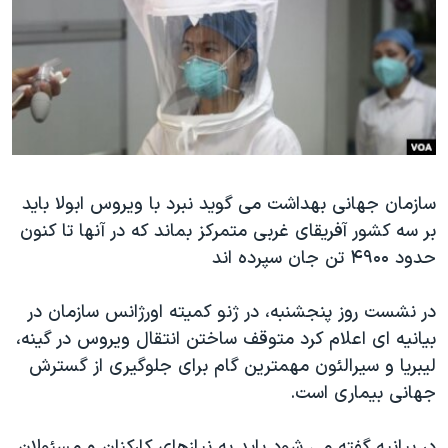
دنبال کنید
مستندها
فرهنگ و زندگی
حقوق شهروندی
انتخابات ریاست جمهوری آمریکا ۲۰۲۴
اقتصادی
حمله جمهوری اسلامی به اسرائیل
رمز مهسا
علم و فناوری
زبانهای مختلف
اسرائیل در جنگ
ورزش زنان در ایران
گالری عکس
اعتراضات زن، زندگی، آزادی
سازمان جهانی بهداشت می گوید نبرد با ویروس ابولا باید
بر سه کشور آفریقای غربی متمرکز بماند که در آنها تا کنون
آرشیو پخش زنده
مجموعه مستندهای دادخواهی
حدود ۴۹۰۰ تن جان سپرده اند
تریبونال مردمی آبان ۹۸
دادگاه حمید نوری
در نشست روز پنجشنبه، در ژنو کمیته اورژانس سازمان در
بیانیه ای اعلام کرد متوقف ساختن انتقال ویروس در گینه،
چهل سال گروگان‌گیری
لیبریا و سیرالئون مهمترین گام برای جلوگیری از گسترش
قانون شفافیت دارائی کادر رهبری ایران
جهانی بیماری است.
اعتراضات مردمی آبان ۹۸
در بیانیه گفته می شود باید به نیازهای کارکنان و مسئولان