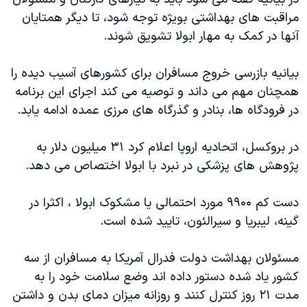
اسرائیل در جنگ
مراقبت های بهداشتی بویژه توجه شود، تا دیگر همتایان
نرگس محمدی برنده جایزه نوبل صلح
آنها در کمک به مهار ابولا تشویق شوند.
همایش محافظه‌کاران آمریکا «سی‌پک»
بیانیه بازرسی خروج مسافران برای کشورهای آسیب دیده را
صفحه‌های ویژه
همچنان مهم می داند و توصیه می کند اجرای این برنامه
سفر پرزیدنت ترامپ به چین
در فرودگاه ها، بنادر و گذرگاه های مرزی عمده ادامه یابد.
در بروکسل، اتحادیه اروپا اعلام کرد ۳۱ میلیون دلار به
پژوهش های پزشکی در نبرد با ابولا اختصاص می دهد.
دست کم ۹۹۰۰ مورد احتمالی یا مشکوک ابولا ، اکثرا در
گینه، لیبریا و سیرالئون، تایید شده است.
مسئولان بهداشت دولت فدرال آمریکا به مسافران از سه
کشور یاد شده دستور داده اند وضع سلامت خود را به
مدت ۲۱ روز کنترل کنند و روزانه میزان دمای بدن و داشتن