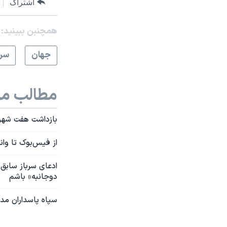
اشتراک
همچنبن ببینید:
جهان
سرخ
مطالب مر
بازداشت هفت شهرو
از فیس‌بوک تا وا
ادعای سرباز سابق
دوجانبه» باشم
سپاه پاسداران مدعی بازداشت ۱۲ «همک