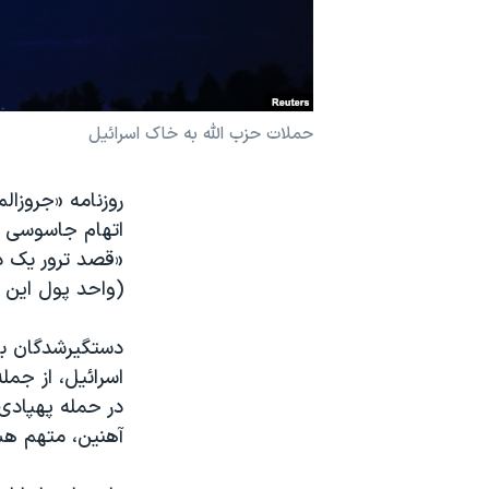
نرگس محمدی برنده جایزه نوبل صلح
همایش محافظه‌کاران آمریکا «سی‌پک»
صفحه‌های ویژه
حملات حزب الله به خاک اسرائیل
سفر پرزیدنت ترامپ به چین
روزنامه «جروزال
اتهام جاسوسی و
(واحد پول این ک
دستگیرشدگان به 
در حمله پهپادی
آهنین، متهم هس