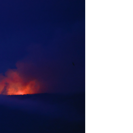
مستندها
فرهنگ و زندگی
حقوق شهروندی
انتخابات ریاست جمهوری آمریکا ۲۰۲۴
اقتصادی
حمله جمهوری اسلامی به اسرائیل
رمز مهسا
علم و فناوری
اسرائیل در جنگ
ورزش زنان در ایران
گالری عکس
اعتراضات زن، زندگی، آزادی
آرشیو پخش زنده
مجموعه مستندهای دادخواهی
تریبونال مردمی آبان ۹۸
دادگاه حمید نوری
چهل سال گروگان‌گیری
قانون شفافیت دارائی کادر رهبری ایران
اعتراضات مردمی آبان ۹۸
اسرائیل در جنگ