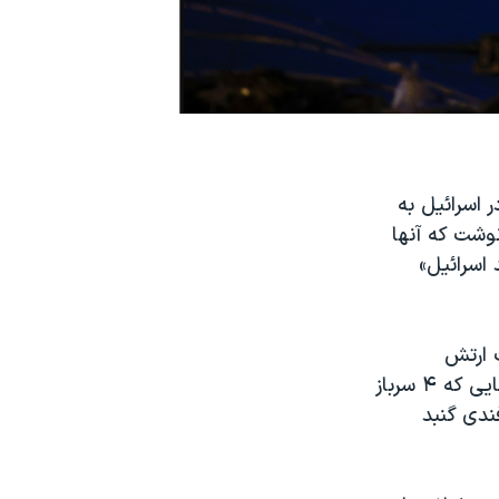
 اسرائیل به
وشت که آنها
۲۰۰ هزار «شِکِل جدید اسرائیل»
ت ارتش
اسرائیل، از جمله پایگاه‌های هوایی «نواتیم» و «رامات» و پایگاه تیپ گولانی، جایی که ۴ سرباز
ندی گنبد