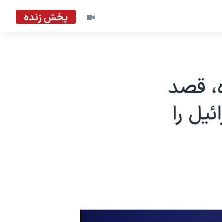
پخش زنده
، قصد
یل را