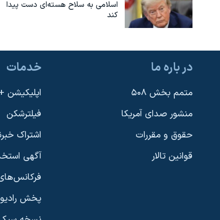
اسلامی به سلاح هسته‌ای دست پیدا
نرگس محمدی برنده جایزه نوبل صلح
کند
همایش محافظه‌کاران آمریکا «سی‌پک»
صفحه‌های ویژه
در باره ما
خدمات
سفر پرزیدنت ترامپ به چین
متمم بخش ۵۰۸
اپلیکیشن +VOA
منشور صدای آمریکا
فیلترشکن
حقوق و مقررات
اشتراک خبرن
قوانین تالار
آگهی استخد
فرکانس‌های 
پخش رادیو
یادگیری زبان انگلیسی
نسخه سبک 