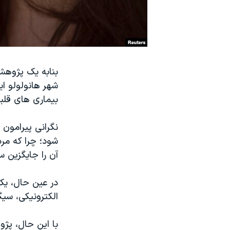
نرگس محمدی برنده جایزه نوبل صلح
همایش محافظه‌کاران آمریکا «سی‌پک»
صفحه‌های ویژه
سفر پرزیدنت ترامپ به چین
شهر هانولولو ا
بیماری های قلب
نگرانی پیرامون 
شود؛ چرا که مرد
آن را جایگزین س
الکترونیکی، سیگا
با این حال، پژ