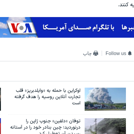
 کنند.
Follow us
چاپ
اوکراین با حمله به «وایلدبریز» قلب
تجارت آنلاین روسیه را هدف گرفته
است
توفان «دلفین» جنوب ژاپن را
درنوردید؛ چین بنادر خود را در آستانه
رسیدن آن تعطیل کرد