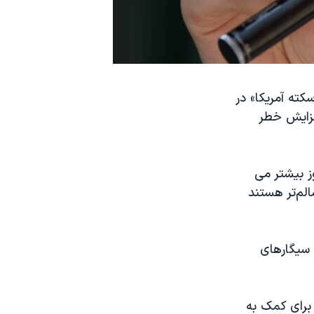
 «انجمن سکته آمریکا» در
فزایش خطر
وز بیشتر می
الم‌تر هستند
دی که با کمک سیگارهای
برای کمک به