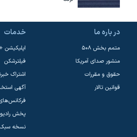
در باره ما
خدمات
متمم بخش ۵۰۸
اپلیکیشن +VOA
منشور صدای آمریکا
فیلترشکن
حقوق و مقررات
اشتراک خبرن
قوانین تالار
آگهی استخد
فرکانس‌های 
پخش رادیو
یادگیری زبان انگلیسی
نسخه سبک 