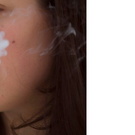
مستندها
فرهنگ و زندگی
حقوق شهروندی
انتخابات ریاست جمهوری آمریکا ۲۰۲۴
اقتصادی
حمله جمهوری اسلامی به اسرائیل
رمز مهسا
علم و فناوری
اسرائیل در جنگ
ورزش زنان در ایران
گالری عکس
اعتراضات زن، زندگی، آزادی
آرشیو پخش زنده
مجموعه مستندهای دادخواهی
تریبونال مردمی آبان ۹۸
دادگاه حمید نوری
چهل سال گروگان‌گیری
قانون شفافیت دارائی کادر رهبری ایران
اعتراضات مردمی آبان ۹۸
اسرائیل در جنگ