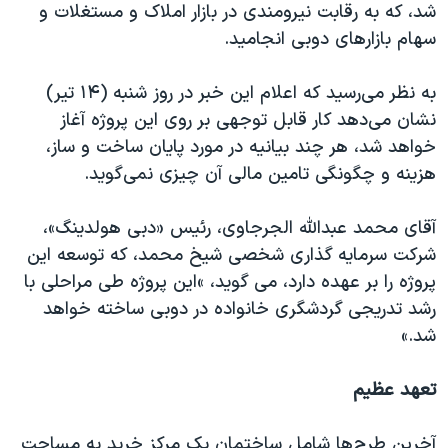
اسرائیل در جنگ
شد، که به رقابت نيرومندی در بازار املاک و مستغلات و
سهام بازارهای دوبی انجاميد
.
نرگس محمدی برنده جایزه نوبل صلح
همایش محافظه‌کاران آمریکا «سی‌پک»
به نظر می‌رسيد که اعلام این خبر در روز شنبه (۱۴ تير)
صفحه‌های ویژه
نشان می‌دهد کار قابل توجهی بر روی این پروژه آغاز
خواهد شد، هر چند بیانیه در مورد پايان ساخت و ساز،
سفر پرزیدنت ترامپ به چین
هزينه و چگونگی تامين مالی آن چيزی نمی‌گويد
.
آقای محمد عبدالله الجرجاوی، رئيس «دبی هولدينگ»،
شرکت سرمايه گذاری شخصی شيخ محمد، که توسعه اين
پروژه را بر عهده دارد، می گويد،
«
اين پروژه طی مراحلی با
رشد تدریجی گردشگری خانواده در دوبی ساخته خواهد
شد.»
تعهد عظیم
آخرین طرح‌ها شامل ساختمان یک مرکز خريد به مساحت