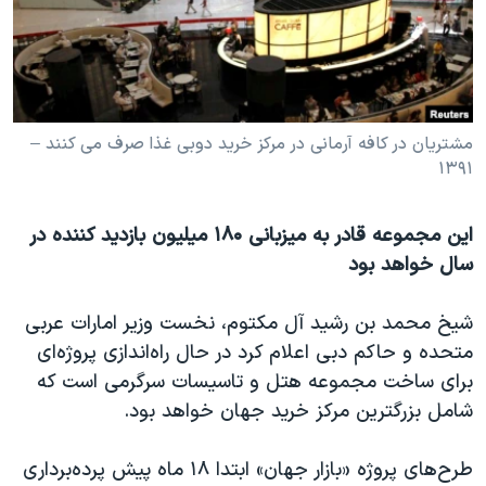
دنبال کنید
مستندها
فرهنگ و زندگی
حقوق شهروندی
انتخابات ریاست جمهوری آمریکا ۲۰۲۴
اقتصادی
حمله جمهوری اسلامی به اسرائیل
رمز مهسا
علم و فناوری
مشتریان در کافه آرمانی در مرکز خرید دوبی غذا صرف می کنند –
زبانهای مختلف
۱۳۹۱
اسرائیل در جنگ
ورزش زنان در ایران
گالری عکس
اعتراضات زن، زندگی، آزادی
این مجموعه قادر به میزبانی ۱۸۰ میلیون بازدید کننده در
آرشیو پخش زنده
مجموعه مستندهای دادخواهی
سال خواهد بود
تریبونال مردمی آبان ۹۸
شيخ محمد بن رشيد آل مکتوم، نخست وزیر امارات عربی
دادگاه حمید نوری
متحده و حاکم دبی اعلام کرد در حال راه‌اندازی پروژه‌ای
چهل سال گروگان‌گیری
برای ساخت مجموعه هتل و تاسيسات سرگرمی است که
شامل بزرگترین مرکز خرید جهان خواهد بود
.
قانون شفافیت دارائی کادر رهبری ایران
اعتراضات مردمی آبان ۹۸
طرح‌های پروژه «بازار جهان» ابتدا ۱۸ ماه پيش پرده‌برداری