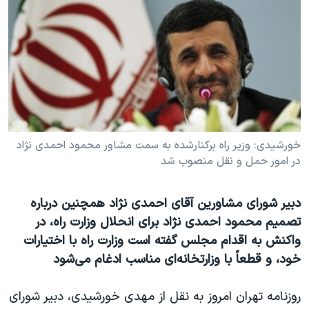
دنبال کنید
مستندها
فرهنگ و زندگی
حقوق شهروندی
انتخابات ریاست جمهوری آمریکا ۲۰۲۴
اقتصادی
حمله جمهوری اسلامی به اسرائیل
رمز مهسا
علم و فناوری
زبانهای مختلف
اسرائیل در جنگ
ورزش زنان در ایران
گالری عکس
اعتراضات زن، زندگی، آزادی
خورشيدی: وزير راه برکنارشده به سمت مشاور محمود احمدی نژاد
در امور حمل و نقل منصوب شد
آرشیو پخش زنده
مجموعه مستندهای دادخواهی
تریبونال مردمی آبان ۹۸
دبیر شورای مشاورین آقای احمدی نژاد همچنین درباره
دادگاه حمید نوری
تصمیم محمود احمدی نژاد برای انحلال وزارت راه، در
چهل سال گروگان‌گیری
واکنش به اقدام مجلس گفته است وزارت راه با اختیارات
خود، و قطعاً با وزارتخانه‌ای مناسب ادغام می‌شود
قانون شفافیت دارائی کادر رهبری ایران
اعتراضات مردمی آبان ۹۸
روزنامه تهران امروز به نقل از مهدی خورشیدی، دبیر شورای