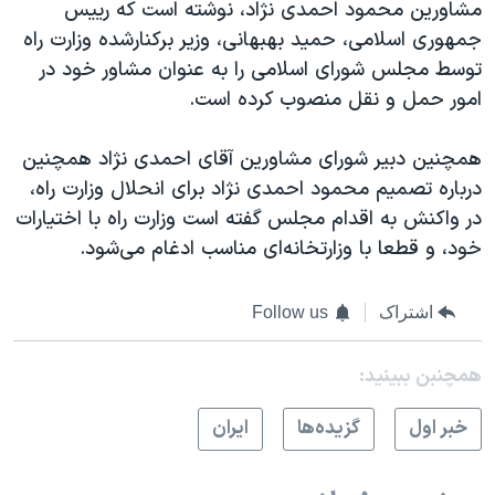
اسرائیل در جنگ
مشاورین محمود احمدی نژاد، نوشته است که رییس
جمهوری اسلامی، حمید بهبهانی، وزیر برکنارشده وزارت راه
نرگس محمدی برنده جایزه نوبل صلح
توسط مجلس شورای اسلامی را به عنوان مشاور خود در
همایش محافظه‌کاران آمریکا «سی‌پک»
امور حمل و نقل منصوب کرده است.
صفحه‌های ویژه
همچنين دبیر شورای مشاورین آقای احمدی نژاد همچنین
سفر پرزیدنت ترامپ به چین
درباره تصمیم محمود احمدی نژاد برای انحلال وزارت راه،
در واکنش به اقدام مجلس گفته است وزارت راه با اختیارات
خود، و قطعا با وزارتخانه‌ای مناسب ادغام می‌شود.
اشتراک
Follow us
همچنبن ببینید:
خبر اول
گزيده‌ها
ايران