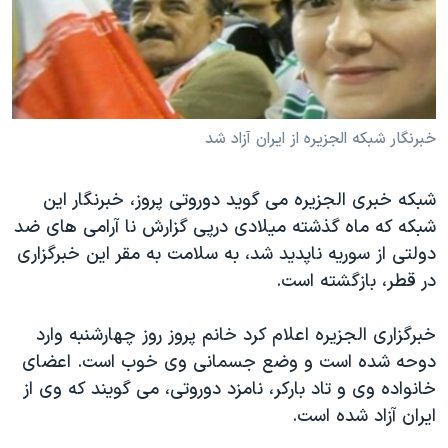
دنبال کنید
مستندها
فرهنگ و زندگی
حقوق شهروندی
انتخابات ریاست جمهوری آمریکا ۲۰۲۴
اقتصادی
حمله جمهوری اسلامی به اسرائیل
رمز مهسا
علم و فناوری
خبرنگار شبکه الجزیره از ایران آزاد شد
زبانهای مختلف
اسرائیل در جنگ
ورزش زنان در ایران
شبکه خبری الجزیره می گويد دوروتی پروز، خبرنگار این
گالری عکس
اعتراضات زن، زندگی، آزادی
شبکه که ماه گذشته میلادی درپی گزارش نا آرامی های ضد
آرشیو پخش زنده
مجموعه مستندهای دادخواهی
دولتی از سوریه ناپدید شد، به سلامت به مقر اين خبرگزاری
تریبونال مردمی آبان ۹۸
در قطر، بازگشته است.
دادگاه حمید نوری
خبرگزاری الجزيره اعلام کرد خانم پروز روز چهارشنبه وارد
چهل سال گروگان‌گیری
دوحه شده است و وضع جسمانی وی خوب است. اعضای
قانون شفافیت دارائی کادر رهبری ایران
خانواده وی و تاد بارکر، نامزد دوروتی، می گويند که وی از
ايران آزاد شده است.
اعتراضات مردمی آبان ۹۸