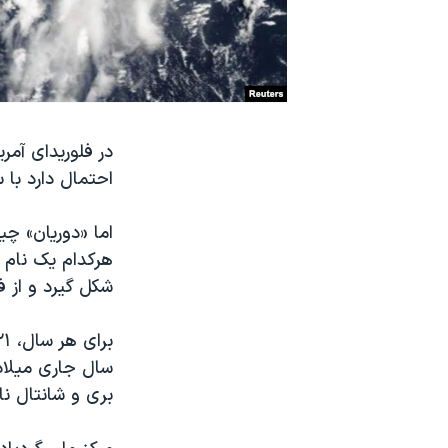
نرگس محمدی برنده جایزه نوبل صلح
همایش محافظه‌کاران آمریکا «سی‌پک»
صفحه‌های ویژه
سفر پرزیدنت ترامپ به چین
در فلوریدای آمر
احتمال دارد با سرعنی حدود ۱۲۵ کیلوم
اما «دوریان» چی
هرکدام یک نام 
شکل گیرد و از 
سال جاری میلادی
بری و شانتال نا