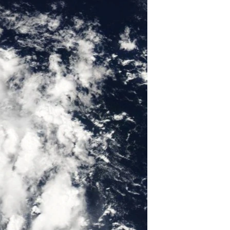
مستندها
فرهنگ و زندگی
حقوق شهروندی
انتخابات ریاست جمهوری آمریکا ۲۰۲۴
اقتصادی
حمله جمهوری اسلامی به اسرائیل
رمز مهسا
علم و فناوری
اسرائیل در جنگ
ورزش زنان در ایران
گالری عکس
اعتراضات زن، زندگی، آزادی
آرشیو پخش زنده
مجموعه مستندهای دادخواهی
تریبونال مردمی آبان ۹۸
دادگاه حمید نوری
چهل سال گروگان‌گیری
قانون شفافیت دارائی کادر رهبری ایران
اعتراضات مردمی آبان ۹۸
اسرائیل در جنگ