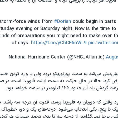
 آمریکا هر گردباد را بررسی کرده و اطلاعات آن را لحظه به لح
-storm-force winds from
#Dorian
could begin in parts 
aturday evening or Saturday night. Now is the time to 
inds of preparations you might need to make over th
of days.
https://t.co/yChCF6oWL9
pic.twitter.c
Augus
یش‌بینی می‌شد به سمت پورتوریکو برود ولی با وارد کردن خسا
ض کرد. حالا در حال حرکت به سمت ایالت فلوریدا است. در صو
د آن حدود ۱۲۵ کیلومتر بر ساعت خواهد بود.
 وقتی که دوریان به فلوریدا برسد، قدرت آن درجه سه باشد. 
ن یک تا پنج، یکی انتخاب می‌شود. درجه‌های یک و دو، خطرناک
ن برجا نمی‌گذارند. از درجه سه تا پنج، درصد خسارت هر گردب