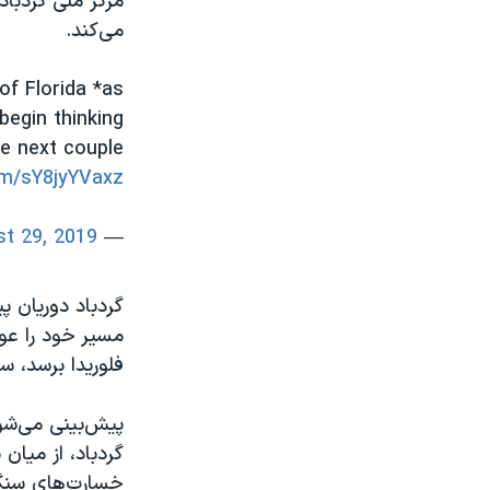
مرکز ملی گردباد
می‌کند.
of Florida *as
begin thinking
e next couple
om/sY8jyYVaxz
t 29, 2019
— National Hurricane Center (@NHC_Atlantic)
گردباد دوریان پ
مسیر خود را عو
فلوریدا برسد، سرعت گردش با
پیش‌بینی می‌شود
گردباد، از میا
خسارت‌های سنگی