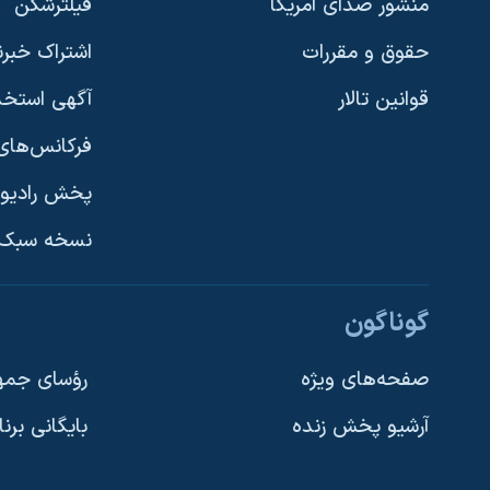
منشور صدای آمریکا
فیلترشکن
حقوق و مقررات
اشتراک خبرن
قوانین تالار
آگهی استخد
فرکانس‌های 
پخش رادیو
یادگیری زبان انگلیسی
نسخه سبک 
دنبال کنید
گوناگون
صفحه‌های ویژه
رؤسای جمهو
آرشیو پخش زنده
بایگانی برن
زبانهای مختلف