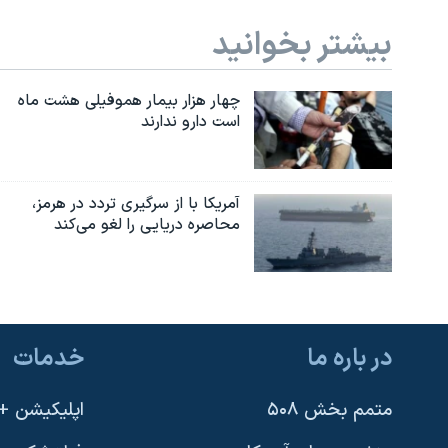
بیشتر بخوانید
چهار هزار بیمار هموفیلی هشت ماه
است دارو ندارند
آمریکا با از سرگیری تردد در هرمز،
محاصره دریایی را لغو می‌کند
در باره ما
خدمات
متمم بخش ۵۰۸
اپلیکیشن +VOA