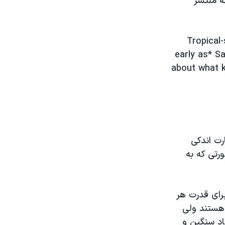
ظه منتشر
Tropical
early as* S
about what k
رت اندکی
رتی که به
برای قدرت هر
 هستند ولی
اد سنگین و