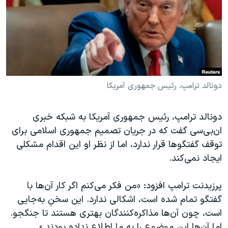
دنبال کنید
مستندها
فرهنگ و زندگی
حقوق شهروندی
انتخابات ریاست جمهوری آمریکا ۲۰۲۴
اقتصادی
حمله جمهوری اسلامی به اسرائیل
رمز مهسا
علم و فناوری
زبانهای مختلف
اسرائیل در جنگ
ورزش زنان در ایران
دونالد ترامپ، رئیس جمهوری آمریکا
گالری عکس
اعتراضات زن، زندگی، آزادی
دونالد ترامپ، رئیس جمهوری آمریکا به شبکه خبری
آرشیو پخش زنده
مجموعه مستندهای دادخواهی
ان‌بی‌سی گفت که در جریان تصمیم جمهوری اسلامی برای
تریبونال مردمی آبان ۹۸
توقف گفتگوها قرار ندارد، اما از نظر او این اقدام مشکلی
ایجاد نمی‌کند.
دادگاه حمید نوری
چهل سال گروگان‌گیری
پرزیدنت ترامپ افزود: «من فکر می‌کنم اگر کار آن‌ها با
قانون شفافیت دارائی کادر رهبری ایران
گفتگو تمام شده است، اشکالی ندارد. این سخنِ به‌جایی
است، چون آن‌ها مذاکره‌کنندگان بهتری هستند تا جنگجو.
اعتراضات مردمی آبان ۹۸
اما آن‌ها این موضوع را به ما اطلاع نداده بودند.»