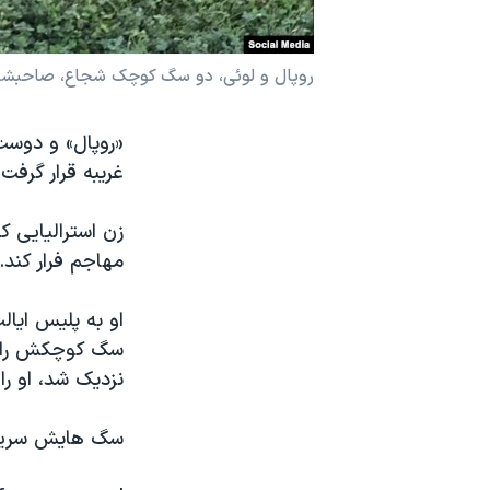
نرگس محمدی برنده جایزه نوبل صلح
همایش محافظه‌کاران آمریکا «سی‌پک»
روپال و لوئی، دو سگ کوچک شجاع، صاحبشان 
صفحه‌های ویژه
«روپال» و دوست
سفر پرزیدنت ترامپ به چین
غریبه قرار گرفت
زن استرالیایی 
مهاجم فرار کند.
سگ کوچکش را در 
نزدیک شد، او ر
سگ هایش سریع ب