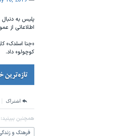
ly 10, 2019
— 7NEWS Sydney (@7NewsSydney)
پلیس به دنبال م
اطلاعاتی از عم
«جنا اسلدک» کا
کوچولو» داد.
اشتراک
همچنبن ببینید:
فرهنگ و زندگی