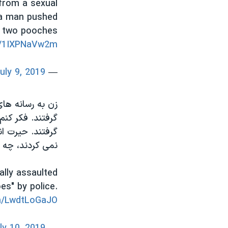
from a sexual
 a man pushed
se two pooches
om/1IXPNaVw2m
uly 9, 2019
— Cassie Zervos (@cassiezervos)
زن به رسانه های
گرفتند. فکر کن
گرفتند. حیرت ان
نمی کردند، چه ا
ally assaulted
es" by police.
om/LwdtLoGaJO