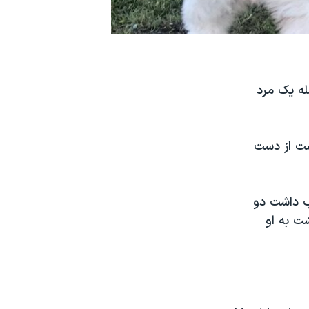
ه یک مرد
ست از دست
وبی «ویکتوریا» در استرالیا گفت که حدود ساعت ۸:۳۰ شب داشت دو
ت به او