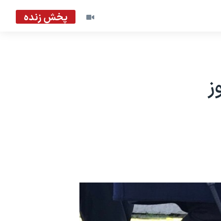
پخش زنده
ز