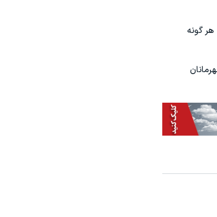
هر گونه
رمانان