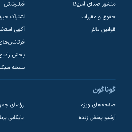
منشور صدای آمریکا
فیلترشکن
حقوق و مقررات
اشتراک خبرن
قوانین تالار
آگهی استخد
فرکانس‌های 
پخش رادیو
یادگیری زبان انگلیسی
نسخه سبک 
دنبال کنید
گوناگون
صفحه‌های ویژه
رؤسای جمهو
آرشیو پخش زنده
بایگانی برن
زبانهای مختلف