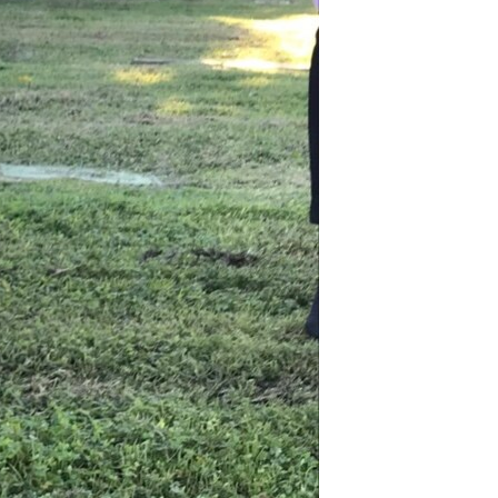
مستندها
فرهنگ و زندگی
حقوق شهروندی
انتخابات ریاست جمهوری آمریکا ۲۰۲۴
اقتصادی
حمله جمهوری اسلامی به اسرائیل
رمز مهسا
علم و فناوری
اسرائیل در جنگ
ورزش زنان در ایران
گالری عکس
اعتراضات زن، زندگی، آزادی
آرشیو پخش زنده
مجموعه مستندهای دادخواهی
تریبونال مردمی آبان ۹۸
دادگاه حمید نوری
چهل سال گروگان‌گیری
قانون شفافیت دارائی کادر رهبری ایران
اعتراضات مردمی آبان ۹۸
اسرائیل در جنگ