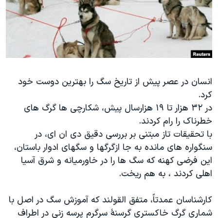
دنبال کنید
مستندها
فرهنگ و زندگی
حقوق شهروندی
انتخابات ریاست جمهوری آمریکا ۲۰۲۴
اقتصادی
حمله جمهوری اسلامی به اسرائیل
رمز مهسا
علم و فناوری
زبانهای مختلف
اسرائیل در جنگ
ورزش زنان در ایران
انسان در عصر پیش از تاریخ سگ را بهترین دوست خود
کرد.
گالری عکس
اعتراضات زن، زندگی، آزادی
در ۳۲ هزار تا ۱۹ هزارسال پیش، شکارچی ها گرگ های
آرشیو پخش زنده
مجموعه مستندهای دادخواهی
خطرناک را رام کردند.
تریبونال مردمی آبان ۹۸
با تحقیقات تاز مبتنی بر بررسی دقیق دی ان ای، در
سنگواره های مانده به جا ازگرگها و سگهای ادوار باستان،
دادگاه حمید نوری
این فرضی کهنه که سگ ها را در خاورمیانه و شرق آسیا
چهل سال گروگان‌گیری
اهلی کردند ، به هم ریخت.
قانون شفافیت دارائی کادر رهبری ایران
کارشناسان عمدتاً، متفق القولند که آموزش سگ در اصل با
اعتراضات مردمی آبان ۹۸
شماری گرگ خاکستری گرسنۀ سرگرم پرسه زنی در اطراف