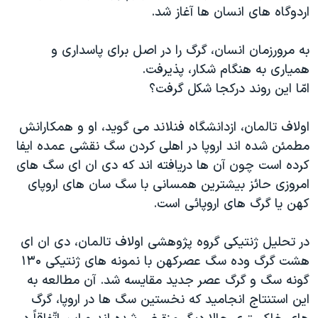
اسرائیل در جنگ
اردوگاه های انسان ها آغاز شد.
نرگس محمدی برنده جایزه نوبل صلح
به مرورزمان انسان، گرگ را در اصل برای پاسداری و
همایش محافظه‌کاران آمریکا «سی‌پک»
همیاری به هنگام شکار، پذیرفت.
صفحه‌های ویژه
امّا این روند درکجا شکل گرفت؟
سفر پرزیدنت ترامپ به چین
اولاف تالمان، ازدانشگاه فنلاند می گوید، او و همکارانش
مطمئن شده اند اروپا در اهلی کردن سگ نقشی عمده ایفا
کرده است چون آن ها دریافته اند که دی ان ای سگ های
امروزی حائز بیشترین همسانی با سگ سان های اروپای
کهن یا گرگ های اروپائی است.
در تحلیل ژنتیکی گروه پژوهشی اولاف تالمان، دی ان ای
هشت گرگ وده سگ عصرکهن با نمونه های ژنتیکی ۱۳۰
گونه سگ و گرگ عصر جدید مقایسه شد. آن مطالعه به
این استنتاج انجامید که نخستین سگ ها در اروپا، گرگ