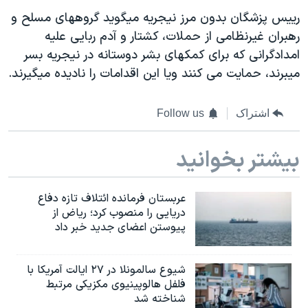
اسرائیل در جنگ
رییس پزشگان بدون مرز نیجریه میگوید گروههای مسلح و
نرگس محمدی برنده جایزه نوبل صلح
رهبران غیرنظامی از حملات، کشتار و آدم ربایی علیه
همایش محافظه‌کاران آمریکا «سی‌پک»
امدادگرانی که برای کمکهای بشر دوستانه در نیجریه بسر
میبرند، حمایت می کنند ویا این اقدامات را نادیده میگیرند.
صفحه‌های ویژه
سفر پرزیدنت ترامپ به چین
اشتراک
Follow us
بیشتر بخوانید
عربستان فرمانده ائتلاف تازه دفاع
دریایی را منصوب کرد؛ ریاض از
پیوستن اعضای جدید خبر داد
شیوع سالمونلا در ۲۷ ایالت آمریکا با
فلفل هالوپینیوی مکزیکی مرتبط
شناخته شد