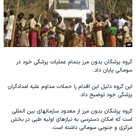
دنبال کنید
مستندها
فرهنگ و زندگی
حقوق شهروندی
انتخابات ریاست جمهوری آمریکا ۲۰۲۴
اقتصادی
حمله جمهوری اسلامی به اسرائیل
رمز مهسا
علم و فناوری
زبانهای مختلف
اسرائیل در جنگ
ورزش زنان در ایران
گالری عکس
اعتراضات زن، زندگی، آزادی
گروه پزشگان بدون مرز بتمام عملیات پزشگی خود در
سومالی پایان داد.
آرشیو پخش زنده
مجموعه مستندهای دادخواهی
تریبونال مردمی آبان ۹۸
این گروه دلیل این اقدام را حملات مداوم علیه امدادگران
دادگاه حمید نوری
پزشگی خود توضیح داد.
چهل سال گروگان‌گیری
گروه پزشگان بدون مرز از معدود سازمانهای بین المللی
قانون شفافیت دارائی کادر رهبری ایران
است که امکان دسترسی به نیازهای اولیه طبی در بخش
اعتراضات مردمی آبان ۹۸
مرکزی و جنوبی سومالی داشته است.