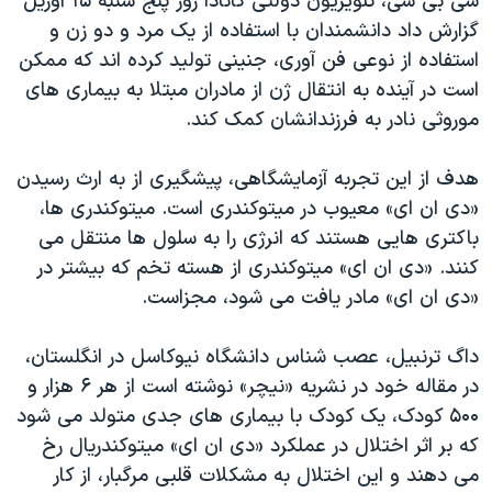
سی بی سی، تلویزیون دولتی کانادا روز پنج شنبه ۱۵ آوریل
دنبال کنید
مستندها
فرهنگ و زندگی
گزارش داد دانشمندان با استفاده از یک مرد و دو زن و
استفاده از نوعی فن آوری، جنینی تولید کرده اند که ممکن
حقوق شهروندی
انتخابات ریاست جمهوری آمریکا ۲۰۲۴
است در آینده به انتقال ژن از مادران مبتلا به بیماری های
اقتصادی
حمله جمهوری اسلامی به اسرائیل
موروثی نادر به فرزندانشان کمک کند.
رمز مهسا
علم و فناوری
زبانهای مختلف
هدف از این تجربه آزمایشگاهی، پیشگیری از به ارث رسیدن
اسرائیل در جنگ
ورزش زنان در ایران
«دی ان ای» معیوب در میتوکندری است. میتوکندری ها،
گالری عکس
اعتراضات زن، زندگی، آزادی
باکتری هایی هستند که انرژی را به سلول ها منتقل می
آرشیو پخش زنده
مجموعه مستندهای دادخواهی
کنند. «دی ان ای» میتوکندری از هسته تخم که بیشتر در
«دی ان ای» مادر یافت می شود، مجزاست.
تریبونال مردمی آبان ۹۸
دادگاه حمید نوری
داگ ترنبیل، عصب شناس دانشگاه نیوکاسل در انگلستان،
چهل سال گروگان‌گیری
در مقاله خود در نشریه «نیچر» نوشته است از هر ۶ هزار و
۵۰۰ کودک، یک کودک با بیماری های جدی متولد می شود
قانون شفافیت دارائی کادر رهبری ایران
که بر اثر اختلال در عملکرد «دی ان ای» میتوکندریال رخ
اعتراضات مردمی آبان ۹۸
می دهند و این اختلال به مشکلات قلبی مرگبار، از کار