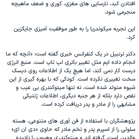
اسرائیل در جنگ
افتادن کبد، نارسایی های مغزی، کوری و ضعف ماهیچه
منجرمی شود.
نرگس محمدی برنده جایزه نوبل صلح
همایش محافظه‌کاران آمریکا «سی‌پک»
این تجربه میکوندریا را به طور موفقیت آمیزی جایگزین
صفحه‌های ویژه
کرد.
سفر پرزیدنت ترامپ به چین
دکتر ترنبیل در یک کنفرانس خبری گفته است: «آنچه که ما
انجام داده ایم مثل تغییر باتری لپ تاپ است. منبع انرژی
درست کار نمی کند، اما هیچ یک از اطلاعات روی دیسک
سخت تغییری نکرده است. کودکی که با بهره گیری از این
شیوه متولد شده است، نه تنها میتوکندری بی عیب و
نقص دارد بلکه از هر جنبه دیگری، اطلاعات ژنتیکی
مشابهی را از مادر و پدر دریافت کرده است.
پژوهشگران با استفاده از فن آوری های متنوعی، هسته
سلولی را از اسپرم پدر و تخم مادر که حاوی «دی ان ای»
والدین است، گرفته اند و میتوکندری معیوب را نادیده