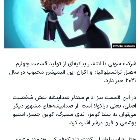
دنبال کنید
مستندها
فرهنگ و زندگی
حقوق شهروندی
انتخابات ریاست جمهوری آمریکا ۲۰۲۴
اقتصادی
حمله جمهوری اسلامی به اسرائیل
رمز مهسا
علم و فناوری
زبانهای مختلف
اسرائیل در جنگ
ورزش زنان در ایران
گالری عکس
اعتراضات زن، زندگی، آزادی
شرکت سونی با انتشار بیانیه‌ای از تولید قسمت چهارم
«هتل ترانسیلوانیا» و اکران این انیمیشن محبوب در سال
آرشیو پخش زنده
مجموعه مستندهای دادخواهی
۲۰۲۱ خبر دارد.
تریبونال مردمی آبان ۹۸
دادگاه حمید نوری
در این قسمت نیز آدام سندلر صداپیشه نقش شخصیت
اصلی، یعنی دراکولا است. از صداپیشه‌های مشهور دیگر
چهل سال گروگان‌گیری
می‌توان به سلنا گومز، اندی سمبرگ، کوین جیمز، استیو
قانون شفافیت دارائی کادر رهبری ایران
بوشمی و فرن درشر اشاره کرد.
اعتراضات مردمی آبان ۹۸
هتل ترانسیلوانیا را گندی تارتاکوفسکی، هنرمند مشهور