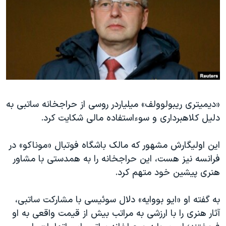
دنبال کنید
مستندها
فرهنگ و زندگی
حقوق شهروندی
انتخابات ریاست جمهوری آمریکا ۲۰۲۴
اقتصادی
حمله جمهوری اسلامی به اسرائیل
رمز مهسا
علم و فناوری
زبانهای مختلف
اسرائیل در جنگ
ورزش زنان در ایران
گالری عکس
اعتراضات زن، زندگی، آزادی
«دیمیتری ریبولوولف» میلیاردر روسی از حراجخانه ساتبی به
دلیل کلاهبرداری و سوءاستفاده مالی شکایت کرد.
آرشیو پخش زنده
مجموعه مستندهای دادخواهی
تریبونال مردمی آبان ۹۸
این اولیگارش مشهور که مالک باشگاه فوتبال «موناکو» در
دادگاه حمید نوری
فرانسه نیز هست، این حراجخانه را به همدستی با مشاور
هنری پیشین خود متهم کرد.
چهل سال گروگان‌گیری
قانون شفافیت دارائی کادر رهبری ایران
به گفته او «ایو بووایه» دلال سوئیسی با مشارکت ساتبی،
اعتراضات مردمی آبان ۹۸
آثار هنری را با ارزشی به مراتب بیش از قیمت واقعی به او