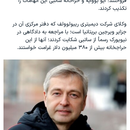
فروختند؛ ایو بووایه و حراخانه ساتبی این اتهامات را
اسرائیل در جنگ
تکذیب کردند.
نرگس محمدی برنده جایزه نوبل صلح
همایش محافظه‌کاران آمریکا «سی‌پک»
وکلای شرکت دیمیتری ریبولوولف که دفتر مرکزی آن در
جزایر ویرجین بریتانیا است؛ با مراجعه به دادگاهی در
صفحه‌های ویژه
نیویورک رسمأ از ساتبی شکایت کردند؛ آنها از این
سفر پرزیدنت ترامپ به چین
حراجخانه بیش از ۳۸۰ میلیون دلار غرامت خواستند.