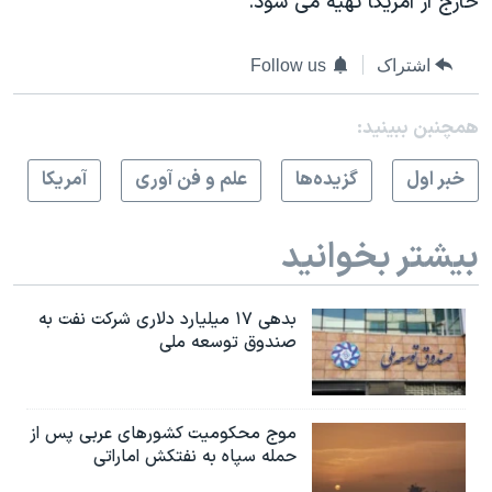
خارج از آمريکا تهيه می شود.
اشتراک
Follow us
همچنبن ببینید:
خبر اول
گزيده‌ها
علم و فن آوری
آمريکا
بیشتر بخوانید
بدهی ۱۷ میلیارد دلاری شرکت نفت به
صندوق توسعه ملی
موج محکومیت کشورهای عربی پس از
حمله سپاه به نفتکش اماراتی