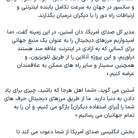
دنبال کنید
و سانسور در جهانِ به سرعت تکامل يابنده اينترنتی و
مستندها
فرهنگ و زندگی
ارتباطات راه دور را با ديگران درميان بگذارند.
حقوق شهروندی
انتخابات ریاست جمهوری آمریکا ۲۰۲۴
اقتصادی
حمله جمهوری اسلامی به اسرائیل
مدير کل صدای آمريکا، دان آستين، در اين زمينه گفت، «ما
اميدواريم مرزهای ديجيتال را به عنوان يک منبع جهانی
رمز مهسا
علم و فناوری
زبانهای مختلف
برای کسانی که به آزادی در اينترنت علاقه مند هستند
اسرائیل در جنگ
ورزش زنان در ایران
درآوريم، و اين پروژه آنلاين را از طريق تلويزيون، و
گالری عکس
اعتراضات زن، زندگی، آزادی
همچنين سمينار و ساير راه های ممکن به علاقمندان
عرضه کنيم.»
آرشیو پخش زنده
مجموعه مستندهای دادخواهی
تریبونال مردمی آبان ۹۸
آستين می گويد، «شما اهل هرجا که باشيد، چيزی برای ياد
دادگاه حمید نوری
دادن به دنيا داريد. ما از طريق مرزهای ديجيتال حرف های
شما را [برای استفاده ديگران] بازگو می کنيم، و آن را به
چهل سال گروگان‌گیری
تمام جهانيان می رسانيم.»
قانون شفافیت دارائی کادر رهبری ایران
اعتراضات مردمی آبان ۹۸
بخش انگلیسی صدای آمريکا از شما دعوت می کند تا