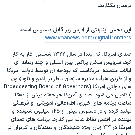
درميان بگذاريد.
اين بخش اينترنتی از آدرس زير قابل دسترسی است.
www.voanews.com/digitalfrontiers
صدای آمريکا، که ابتدا در سال ۱۳۲۲ شمسی آغاز به کار
کرد، سرويس سخن پراکنی بين المللی و چند رسانه ای
ايالات متحده آمريکاست که بودجه آن توسط دولت آمريکا
و از طريق هیأت مدیره سازمان ناظر بر راديو و تلويزيون
های دولتی آمریکا (Broadcasting Board of Governors
) تامين می شود. صدای آمريکا هر هفته بيش از ۱۵۰۰
ساعت برنامه های خبری، اطلاعاتی، آموزشی، و فرهنگی
توليد کرده و در دسترس بيش از ۱۲۵ ميليون شنونده و
بيننده در اقصی نقاط عالم می گذارد. برنامه های صدای
آمريکا در ۴۴ زبان ويژه شنوندگان و بينندگان و کاربران در