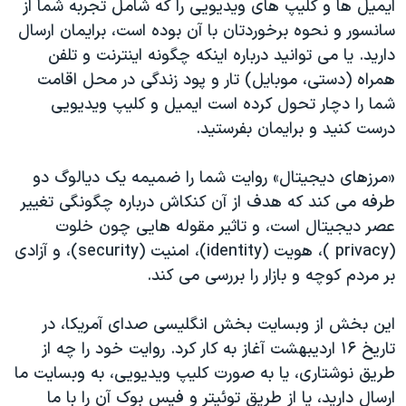
ايميل ها و کليپ های ويديويی را که شامل تجربه شما از
اسرائیل در جنگ
سانسور و نحوه برخوردتان با آن بوده است، برايمان ارسال
نرگس محمدی برنده جایزه نوبل صلح
داريد. يا می توانيد درباره اينکه چگونه اينترنت و تلفن
همایش محافظه‌کاران آمریکا «سی‌پک»
همراه (دستی، موبايل) تار و پود زندگی در محل اقامت
شما را دچار تحول کرده است ايميل و کليپ ويديويی
صفحه‌های ویژه
درست کنيد و برايمان بفرستيد.
سفر پرزیدنت ترامپ به چین
«مرزهای ديجيتال» روايت شما را ضميمه يک ديالوگ دو
طرفه می کند که هدف از آن کنکاش درباره چگونگی تغيير
عصر ديجيتال است، و تاثير مقوله هايی چون خلوت
(privacy )، هويت (identity)، امنيت (security)، و آزادی
بر مردم کوچه و بازار را بررسی می کند.
اين بخش از وبسايت بخش انگلیسی صدای آمریکا، در
تاريخ ۱۶ ارديبهشت آغاز به کار کرد. روايت خود را چه از
طريق نوشتاری، يا به صورت کليپ ويديويی، به وبسايت ما
ارسال داريد، يا از طريق توئيتر و فيس بوک آن را با ما