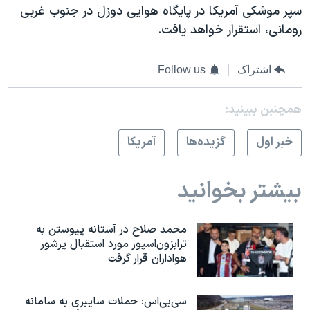
اسرائیل در جنگ
سپر موشکی آمريکا در پايگاه هوايی دوزل در جنوب غربی
رومانی، استقرار خواهد يافت.
نرگس محمدی برنده جایزه نوبل صلح
همایش محافظه‌کاران آمریکا «سی‌پک»
اشتراک
Follow us
صفحه‌های ویژه
سفر پرزیدنت ترامپ به چین
همچنبن ببینید:
خبر اول
گزيده‌ها
آمريکا
بیشتر بخوانید
محمد صلاح در آستانه پیوستن به
ترابزون‌اسپور مورد استقبال پرشور
هواداران قرار گرفت
سی‌بی‌اس: حملات سایبری به سامانه