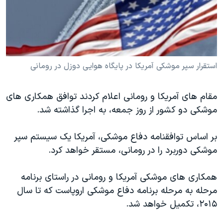
دنبال کنید
مستندها
فرهنگ و زندگی
حقوق شهروندی
انتخابات ریاست جمهوری آمریکا ۲۰۲۴
اقتصادی
حمله جمهوری اسلامی به اسرائیل
رمز مهسا
علم و فناوری
استقرار سپر موشکی آمريکا در پايگاه هوايی دوزل در رومانی
زبانهای مختلف
اسرائیل در جنگ
ورزش زنان در ایران
مقام های آمريکا و رومانی اعلام کردند توافق همکاری های
گالری عکس
اعتراضات زن، زندگی، آزادی
موشکی دو کشور از روز جمعه، به اجرا گذاشته شد.
آرشیو پخش زنده
مجموعه مستندهای دادخواهی
بر اساس توافقنامه دفاع موشکی، آمريکا يک سيستم سپر
تریبونال مردمی آبان ۹۸
موشکی دوربرد را در رومانی، مستقر خواهد کرد.
دادگاه حمید نوری
چهل سال گروگان‌گیری
همکاری های موشکی آمريکا و رومانی در راستای برنامه
مرحله به مرحله برنامه دفاع موشکی اروپاست که تا سال
قانون شفافیت دارائی کادر رهبری ایران
٢۰۱۵، تکميل خواهد شد.
اعتراضات مردمی آبان ۹۸