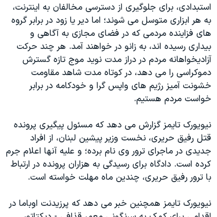
اسرائیل در جنگ
استبدادی، برای جلوگيری از دسترسی مخالفان به اينترنت،
به هر ابزاری متوسل می شوند؛ اما دير يا زود در برابر گروه
نرگس محمدی برنده جایزه نوبل صلح
های فزاينده مردمی که در فضای مجازی به آگاهی و
همایش محافظه‌کاران آمریکا «سی‌پک»
بيداری رسيده اند، به زانو در خواهند آمد. هر چند حرکت
صفحه‌های ویژه
آزاديخواهانه مردم در دراز مدت نويد موج تازه گسترش
دموکراسی را می دهد، در کوتاه مدت شاهد مقاومت
سفر پرزیدنت ترامپ به چین
خشونت آميز رژيم های واپس گرا و خودکامه در برابر
خواست مردم هستيم.
نيويورک تايمز گزارش می دهد که مسئول پيگيری پرونده
قتل رفيق حريری، نخست وزير پيشين لبنان، از افراد
جديدی در ماجرای ترور وی نام برده؛ و عليه آنها اعلام جرم
کرده است. دادگاه برای رسيدگی به هزاران پرونده در ارتباط
با ترور رفيق حريری، چندين ماه مهلت خواسته است.
نيويورک تايمز همچنين خبر می دهد که پرزيدنت اوباما در
اقدامی برای کمک به سرنگونی معمر قذافی - ديکتاتور