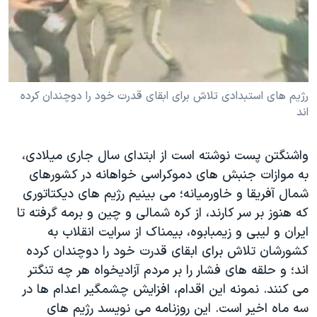
دنبال کنید
مستندها
فرهنگ و زندگی
حقوق شهروندی
انتخابات ریاست جمهوری آمریکا ۲۰۲۴
اقتصادی
حمله جمهوری اسلامی به اسرائیل
رمز مهسا
علم و فناوری
رژيم های استبدادی تلاش برای ابقای قدرت خود را دوچندان کرده
زبانهای مختلف
اند
اسرائیل در جنگ
ورزش زنان در ایران
گالری عکس
اعتراضات زن، زندگی، آزادی
واشنگتن پست نوشته است از ابتدای سال جاری ميلادی،
آرشیو پخش زنده
مجموعه مستندهای دادخواهی
به موازات جنبش های دموکراسی خواهانه در کشورهای
شمال آفريقا و خاورميانه؛ می بينيم رژيم های ديکتاتوری
تریبونال مردمی آبان ۹۸
که هنوز بر سر کارند، از کره شمالی و چين و برمه گرفته تا
دادگاه حمید نوری
ايران و ليبی و زيمبابوه، بيمناک از سرايت انقلاب به
چهل سال گروگان‌گیری
کشورشان تلاش برای ابقای قدرت خود را دوچندان کرده
اند؛ و حلقه های فشار را بر مردم آزاديخواه هر چه تنگتر
قانون شفافیت دارائی کادر رهبری ایران
می کنند. نمونه اين اقدام، افزايش چشمگير اعدام ها در
اعتراضات مردمی آبان ۹۸
سه ماه اخير است. اين روزنامه می نويسد رژيم های