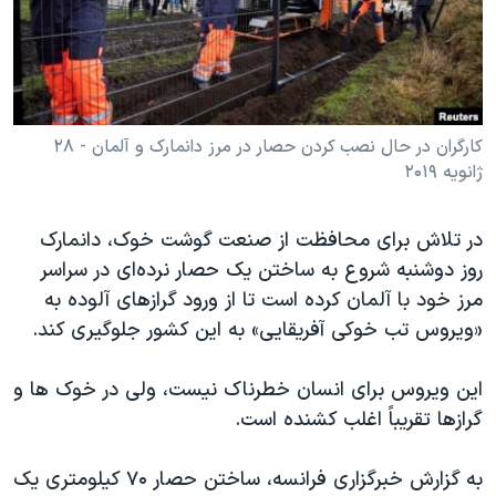
دنبال کنید
مستندها
فرهنگ و زندگی
حقوق شهروندی
انتخابات ریاست جمهوری آمریکا ۲۰۲۴
اقتصادی
حمله جمهوری اسلامی به اسرائیل
رمز مهسا
علم و فناوری
کارگران در حال نصب کردن حصار در مرز دانمارک و آلمان - ۲۸
زبانهای مختلف
ژانویه ۲۰۱۹
اسرائیل در جنگ
ورزش زنان در ایران
گالری عکس
اعتراضات زن، زندگی، آزادی
در تلاش برای محافظت از صنعت گوشت خوک، دانمارک
آرشیو پخش زنده
مجموعه مستندهای دادخواهی
روز دوشنبه شروع به ساختن یک حصار نرده‌ای در سراسر
مرز خود با آلمان کرده است تا از ورود گرازهای آلوده به
تریبونال مردمی آبان ۹۸
«ویروس تب خوکی آفریقایی» به این کشور جلوگیری کند.
دادگاه حمید نوری
چهل سال گروگان‌گیری
این ویروس برای انسان خطرناک نیست، ولی در خوک ها و
گرازها تقریباً اغلب کشنده است.
قانون شفافیت دارائی کادر رهبری ایران
اعتراضات مردمی آبان ۹۸
به گزارش خبرگزاری فرانسه، ساختن حصار ۷۰ کیلومتری یک