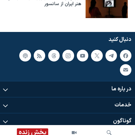
هنر ایران از سانسور
دنبال کنید
در باره ما
خدمات
گوناگون
پخش زنده