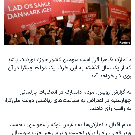
دنبال کنید
مستندها
فرهنگ و زندگی
حقوق شهروندی
انتخابات ریاست جمهوری آمریکا ۲۰۲۴
اقتصادی
حمله جمهوری اسلامی به اسرائیل
رمز مهسا
علم و فناوری
زبانهای مختلف
اسرائیل در جنگ
ورزش زنان در ایران
دانمارک ظاهرا قرار است سومین کشور حوزه نوردیک باشد
گالری عکس
اعتراضات زن، زندگی، آزادی
که از یک سال گذشته به این طرف یک دولت چپگرا در آن
آرشیو پخش زنده
مجموعه مستندهای دادخواهی
روی کار خواهد آمد.
تریبونال مردمی آبان ۹۸
به گزارش رویترز، مردم دانمارک در انتخابات پارلمانی
دادگاه حمید نوری
چهارشنبه در اعتراض به سیاست‌های ریاضتی دولت ملی‌گرا،
چهل سال گروگان‌گیری
به رقیب رأی دادند.
قانون شفافیت دارائی کادر رهبری ایران
عدم اقبال دانمارکی‌ها به «لارس لوکه راسموسن» نخست
اعتراضات مردمی آبان ۹۸
وزیر فعلی، راه را برای نخست وزیری رهبر حزب سوسیال