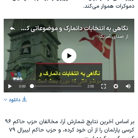
اسرائیل در جنگ
دموکرات هموار می‌کند.
نرگس محمدی برنده جایزه نوبل صلح
همایش محافظه‌کاران آمریکا «سی‌پک»
نگاهی به انتخابات دانمارک و موضوعاتی که مورد بحث است
صفحه‌های ویژه
از
صدای آمریکا
سفر پرزیدنت ترامپ به چین
No media source currently available
0:00
2:05
دانلود
بر اساس آخرین نتایج شمارش آرا، مخالفان حزب حاکم ۹۶
کرسی پارلمان را از آن خود کرده، و حزب حاکم لیبرال ۷۹