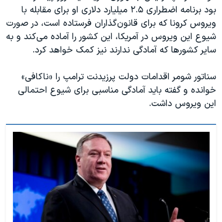
اسرائیل در جنگ
بود برنامه اضطراری ۲.۵ میلیارد دلاری او برای مقابله با
نرگس محمدی برنده جایزه نوبل صلح
ویروس کرونا که برای قانون‌گذاران فرستاده است، در صورت
شیوع این ویروس در آمریكا، این كشور را آماده می‌کند و به
همایش محافظه‌کاران آمریکا «سی‌پک»
سایر كشورها كه آمادگی ندارند نیز کمک خواهد کرد.
صفحه‌های ویژه
سفر پرزیدنت ترامپ به چین
سناتور شومر اقدامات دولت پرزیدنت ترامپ را «ناکافی»
خوانده و گفته باید آمادگی مناسبی برای شیوع احتمالی
این ویروس داشت.