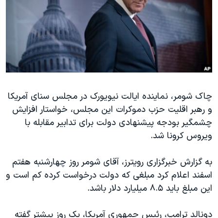
دنبال کنید
مستندها
فرهنگ و زندگی
حقوق شهروندی
انتخابات ریاست جمهوری آمریکا ۲۰۲۴
اقتصادی
حمله جمهوری اسلامی به اسرائیل
رمز مهسا
علم و فناوری
زبانهای مختلف
اسرائیل در جنگ
ورزش زنان در ایران
چاک شومر، نماینده ایالت نیویورک در مجلس سنای آمریکا
گالری عکس
اعتراضات زن، زندگی، آزادی
و رهبر اقلیت حزب دموکرات این مجلس، خواستار افزایش
آرشیو پخش زنده
مجموعه مستندهای دادخواهی
چشمگیر بودجه پیشنهادی دولت برای تدابیر مقابله با
تریبونال مردمی آبان ۹۸
ویروس کرونا شد.
دادگاه حمید نوری
به گزارش خبرگزاری رویترز، آقای شومر روز چهارشنبه هفتم
چهل سال گروگان‌گیری
اسفند اعلام کرد مبلغی که دولت درخواست کرده کم است و
قانون شفافیت دارائی کادر رهبری ایران
این مبلغ باید ۸.۵ میلیارد دلار باشد.
اعتراضات مردمی آبان ۹۸
دونالد ترامپ، رئیس جمهوری آمریکا، یک روز پیشتر گفته