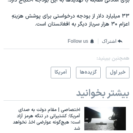
برای آمادگی مقابله با تهديدها به اين بودجه احتياج دارد.
اسرائیل در جنگ
نرگس محمدی برنده جایزه نوبل صلح
۳۳ ميليارد دلار از بودجه درخواستی برای پوشش هزينهِ
همایش محافظه‌کاران آمریکا «سی‌پک»
اعزام ۳۰ هزار سرباز ديگر به افغانستان است.
صفحه‌های ویژه
اشتراک
Follow us
سفر پرزیدنت ترامپ به چین
همچنبن ببینید:
خبر اول
گزيده‌ها
آمريکا
بیشتر بخوانید
اختصاصی | مقام دولت به صدای
آمریکا: کشتیرانی در تنگه هرمز آزاد
است؛ هیچ‌گونه عوارضی اخذ نخواهد
شد