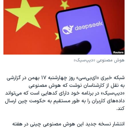
دنبال کنید
مستندها
فرهنگ و زندگی
حقوق شهروندی
انتخابات ریاست جمهوری آمریکا ۲۰۲۴
اقتصادی
حمله جمهوری اسلامی به اسرائیل
رمز مهسا
علم و فناوری
زبانهای مختلف
اسرائیل در جنگ
ورزش زنان در ایران
گالری عکس
اعتراضات زن، زندگی، آزادی
هوش مصنوعی «دیپ‌سیک»
آرشیو پخش زنده
مجموعه مستندهای دادخواهی
شبکه خبری «ای‌بی‌سی» روز چهارشنبه ۱۷ بهمن در گزارشی
تریبونال مردمی آبان ۹۸
به نقل از کارشناسان نوشت که هوش مصنوعی
دادگاه حمید نوری
«دیپ‌سیک» در برنامه خود دارای کدهایی است که می‌تواند
چهل سال گروگان‌گیری
داده‌های کاربران را به طور مستقیم به حکومت چین ارسال
کند.
قانون شفافیت دارائی کادر رهبری ایران
اعتراضات مردمی آبان ۹۸
انتشار نسخه جدید این هوش مصنوعی چینی در هفته