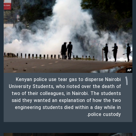
دنبال کنید
مستندها
فرهنگ و زندگی
حقوق شهروندی
انتخابات ریاست جمهوری آمریکا ۲۰۲۴
اقتصادی
حمله جمهوری اسلامی به اسرائیل
رمز مهسا
علم و فناوری
زبانهای مختلف
اسرائیل در جنگ
ورزش زنان در ایران
گالری عکس
اعتراضات زن، زندگی، آزادی
آرشیو پخش زنده
مجموعه مستندهای دادخواهی
۱
Kenyan police use tear gas to disperse Nairobi
تریبونال مردمی آبان ۹۸
University Students, who rioted over the death of
two of their colleagues, in Nairobi. The students
دادگاه حمید نوری
said they wanted an explanation of how the two
چهل سال گروگان‌گیری
engineering students died within a day while in
police custody.
قانون شفافیت دارائی کادر رهبری ایران
اعتراضات مردمی آبان ۹۸