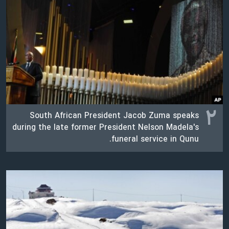
اسرائیل در جنگ
نرگس محمدی برنده جایزه نوبل صلح
همایش محافظه‌کاران آمریکا «سی‌پک»
صفحه‌های ویژه
سفر پرزیدنت ترامپ به چین
۲
South African President Jacob Zuma speaks
during the late former President Nelson Madela's
funeral service in Qunu.