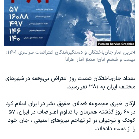
دنبال کنید
مستندها
فرهنگ و زندگی
حقوق شهروندی
انتخابات ریاست جمهوری آمریکا ۲۰۲۴
اقتصادی
حمله جمهوری اسلامی به اسرائیل
رمز مهسا
علم و فناوری
زبانهای مختلف
اسرائیل در جنگ
ورزش زنان در ایران
آخرین آمار جان‌باختگان و دستگیرشدگان‌ اعتراضات سراسری ۱۴۰۱؛
بیست و ششم آبان؛ منبع آمار: هرانا
گالری عکس
اعتراضات زن، زندگی، آزادی
آرشیو پخش زنده
مجموعه مستندهای دادخواهی
تعداد جان‌باختگان شصت روز اعتراض بی‌وقفه در شهرهای
تریبونال مردمی آبان ۹۸
مختلف ایران به ۳۸۱ نفر رسید.
دادگاه حمید نوری
ارگان خبری مجموعه فعالان حقوق بشر در ایران اعلام کرد
چهل سال گروگان‌گیری
در ۶۰ روز گذشته همزمان با تداوم اعتراضات در ایران، ۵۷
قانون شفافیت دارائی کادر رهبری ایران
کودک و نوجوان بر اثر تهاجم نیروهای امنیتی ، جان خود
را از دست داده‌اند.
اعتراضات مردمی آبان ۹۸