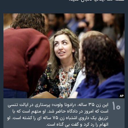
دنبال کنید
مستندها
فرهنگ و زندگی
حقوق شهروندی
انتخابات ریاست جمهوری آمریکا ۲۰۲۴
اقتصادی
حمله جمهوری اسلامی به اسرائیل
رمز مهسا
علم و فناوری
زبانهای مختلف
اسرائیل در جنگ
ورزش زنان در ایران
گالری عکس
اعتراضات زن، زندگی، آزادی
آرشیو پخش زنده
مجموعه مستندهای دادخواهی
تریبونال مردمی آبان ۹۸
دادگاه حمید نوری
چهل سال گروگان‌گیری
۱۰
این زن ۳۵ ساله، «رادونا واوت» پرستاری در ایالت تنسی
قانون شفافیت دارائی کادر رهبری ایران
است که امروز در دادگاه حاضر شد. او متهم است که با
تزریق یک داروی اشتباه زن ۷۵ ساله ای را کشته است. او
اعتراضات مردمی آبان ۹۸
اتهام را رد کرد و گفت بی گناه است.