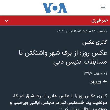
ینکهای
ابل
سترسی
خبر فوری
خانه
هش
یکشنبه ۱۸ مرداد ۱۴۰۵ ایران ۰۲:۲۱
نسخه سبک وب‌سایت
ه
گالری عکس
حتوای
موضوع ها
صلی
عکس روز: از برف شهر واشنگتن تا
برنامه های تلویزیونی
ایران
هش
مسابقات تنیس دبی
جدول برنامه ها
ه
آمریکا
فحه
صفحه‌های ویژه
جهان
۰۱ اسفند ۱۳۹۷
صلی
فرکانس‌های صدای آمریکا
ورزشی
جام جهانی ۲۰۲۶
هش
اشتراک
پخش رادیویی
ه
گزیده‌ها
عملیات خشم حماسی
ستجو
گالری عکس روز را با عکس هایی از برف شرق آمریکا،
۲۵۰سالگی آمریکا
ویژه برنامه‌ها
یادگیری زبان انگلیسی
موفقیت یک فلسطینی تبار در مجلس ایالتی ویرجینیا و
ویدیوها
بایگانی برنامه‌های تلویزیونی
هفته مد ایتالیا دنبال کنید: