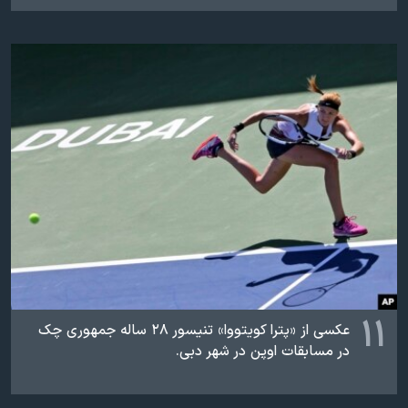
اسرائیل در جنگ
نرگس محمدی برنده جایزه نوبل صلح
همایش محافظه‌کاران آمریکا «سی‌پک»
صفحه‌های ویژه
سفر پرزیدنت ترامپ به چین
۱۱
عکسی از «پترا کویتووا» تنیسور ۲۸ ساله جمهوری چک
در مسابقات اوپن در شهر دبی.