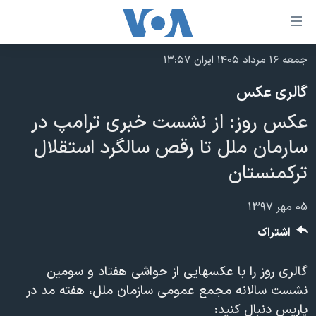
ینکهای
ابل
سترسی
جمعه ۱۶ مرداد ۱۴۰۵ ایران ۱۳:۵۷
خانه
هش
گالری عکس
نسخه سبک وب‌سایت
ه
عکس روز: از نشست خبری ترامپ در
حتوای
موضوع ها
صلی
سارمان ملل تا رقص سالگرد استقلال
برنامه های تلویزیونی
ایران
هش
ترکمنستان
جدول برنامه ها
ه
آمریکا
فحه
صفحه‌های ویژه
جهان
۰۵ مهر ۱۳۹۷
صلی
فرکانس‌های صدای آمریکا
ورزشی
جام جهانی ۲۰۲۶
اشتراک
هش
پخش رادیویی
ه
گزیده‌ها
عملیات خشم حماسی
گالری روز را با عکسهایی از حواشی هفتاد و سومین
ستجو
۲۵۰سالگی آمریکا
ویژه برنامه‌ها
یادگیری زبان انگلیسی
نشست سالانه مجمع عمومی سازمان ملل، هفته مد در
ویدیوها
بایگانی برنامه‌های تلویزیونی
پاریس دنبال کنید: