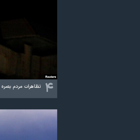
۴
تظاهرات مردم بصره د