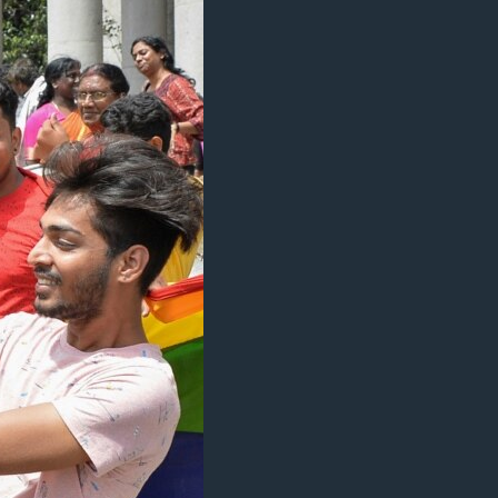
مستندها
فرهنگ و زندگی
حقوق شهروندی
انتخابات ریاست جمهوری آمریکا ۲۰۲۴
اقتصادی
حمله جمهوری اسلامی به اسرائیل
رمز مهسا
علم و فناوری
اسرائیل در جنگ
ورزش زنان در ایران
گالری عکس
اعتراضات زن، زندگی، آزادی
آرشیو پخش زنده
مجموعه مستندهای دادخواهی
تریبونال مردمی آبان ۹۸
دادگاه حمید نوری
چهل سال گروگان‌گیری
قانون شفافیت دارائی کادر رهبری ایران
اعتراضات مردمی آبان ۹۸
اسرائیل در جنگ