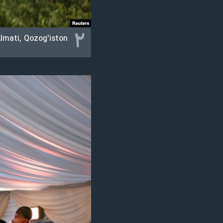
۲
lmati, Qozog'iston