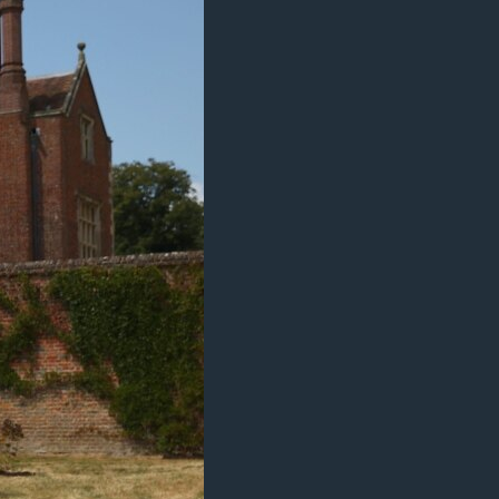
مستندها
فرهنگ و زندگی
حقوق شهروندی
انتخابات ریاست جمهوری آمریکا ۲۰۲۴
اقتصادی
حمله جمهوری اسلامی به اسرائیل
رمز مهسا
علم و فناوری
اسرائیل در جنگ
ورزش زنان در ایران
گالری عکس
اعتراضات زن، زندگی، آزادی
آرشیو پخش زنده
مجموعه مستندهای دادخواهی
تریبونال مردمی آبان ۹۸
دادگاه حمید نوری
چهل سال گروگان‌گیری
قانون شفافیت دارائی کادر رهبری ایران
اعتراضات مردمی آبان ۹۸
اسرائیل در جنگ