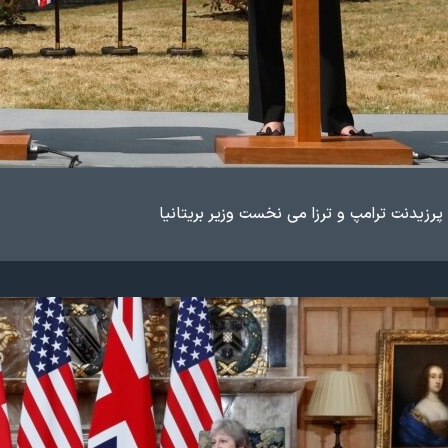
زیدنت ترامپ و ترزا می نخست وزیر بریتانیا