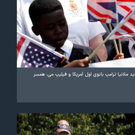
ید ملانیا ترامپ بانوی اول آمریکا و فیلیپ می، همسر