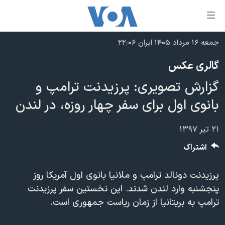
ینکهای
ابل
سترسی
جمعه ۱۶ مرداد ۱۴۰۵ ایران ۲۲:۰۶
خانه
هش
گالری عکس
نسخه سبک وب‌سایت
ه
گزارش تصویری: پرزیدنت ترامپ و
حتوای
موضوع ها
صلی
بانوی اول برای سفر چهار روزه، در لندن
برنامه های تلویزیونی
ایران
هش
جدول برنامه ها
ه
آمریکا
۲۱ تیر ۱۳۹۷
فحه
صفحه‌های ویژه
جهان
اشتراک
صلی
فرکانس‌های صدای آمریکا
ورزشی
جام جهانی ۲۰۲۶
هش
پرزیدنت دونالد ترامپ و ملانیا بانوی اول آمریکا روز
پخش رادیویی
ه
گزیده‌ها
عملیات خشم حماسی
پنجشنبه وارد لندن شدند. این نخستین سفر پرزیدنت
ستجو
۲۵۰سالگی آمریکا
ویژه برنامه‌ها
ترامپ به بریتانیا از زمان ریاست جمهوری است.
یادگیری زبان انگلیسی
ویدیوها
بایگانی برنامه‌های تلویزیونی