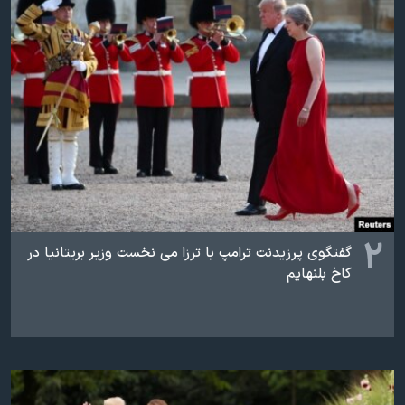
اسرائیل در جنگ
نرگس محمدی برنده جایزه نوبل صلح
همایش محافظه‌کاران آمریکا «سی‌پک»
صفحه‌های ویژه
سفر پرزیدنت ترامپ به چین
۲
گفتگوی پرزیدنت ترامپ با ترزا می نخست وزیر بریتانیا در
کاخ بلنهایم