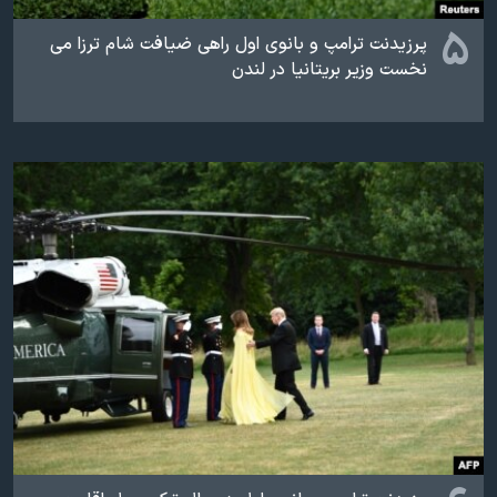
۵
پرزیدنت ترامپ و بانوی اول راهی ضیافت شام ترزا می
نخست وزیر بریتانیا در لندن