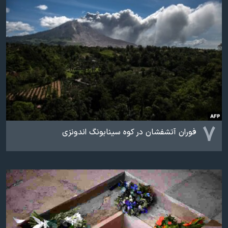
۷
فوران آتشفشان در کوه سینابونگ اندونزی