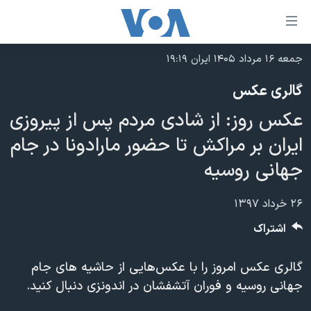
ینکهای
ابل
سترسی
جمعه ۱۶ مرداد ۱۴۰۵ ایران ۱۹:۱۹
خانه
هش
گالری عکس
نسخه سبک وب‌سایت
ه
عکس روز: از شادی مردم پس از پیروزی
حتوای
موضوع ها
صلی
ایران بر مراکش تا حضور مارادونا در جام
برنامه های تلویزیونی
ایران
هش
جهانی روسیه
جدول برنامه ها
ه
آمریکا
فحه
صفحه‌های ویژه
جهان
۲۶ خرداد ۱۳۹۷
صلی
فرکانس‌های صدای آمریکا
ورزشی
جام جهانی ۲۰۲۶
اشتراک
هش
پخش رادیویی
ه
گزیده‌ها
عملیات خشم حماسی
گالری عکس امروز را با عکس‌هایی از حاشیه های جام
ستجو
۲۵۰سالگی آمریکا
ویژه برنامه‌ها
یادگیری زبان انگلیسی
جهانی روسیه و فوران آتشفشان در اندونزی دنبال کنید.
ویدیوها
بایگانی برنامه‌های تلویزیونی