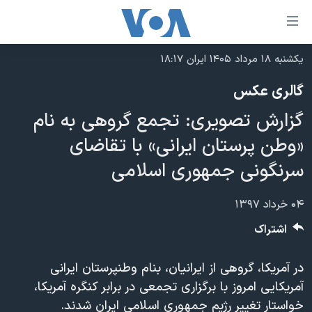
ینکهای
ابل
سترسی
یکشنبه ۱۸ مرداد ۱۴۰۵ ایران ۱۸:۱۷
خانه
هش
گالری عکس
نسخه سبک وب‌سایت
ه
گزارش تصویری: تجمع گروهی به نام
حتوای
موضوع ها
صلی
«وطن پرستان ایرانی» با تقاضای
برنامه های تلویزیونی
ایران
هش
سرنگونی جمهوری اسلامی
جدول برنامه ها
ه
آمریکا
فحه
صفحه‌های ویژه
جهان
۰۴ خرداد ۱۳۹۷
صلی
فرکانس‌های صدای آمریکا
ورزشی
جام جهانی ۲۰۲۶
اشتراک
هش
پخش رادیویی
ه
گزیده‌ها
عملیات خشم حماسی
در آمریکا، گروهی از ایرانیان، بنام وطنپرستان ایرانی
ستجو
۲۵۰سالگی آمریکا
ویژه برنامه‌ها
یادگیری زبان انگلیسی
آمریکایی امروز با برگزاری تجمعی در برابر کنگره آمریکا،
ویدیوها
بایگانی برنامه‌های تلویزیونی
خواستار تغییر رژیم جمهوری اسلامی ایران شدند.