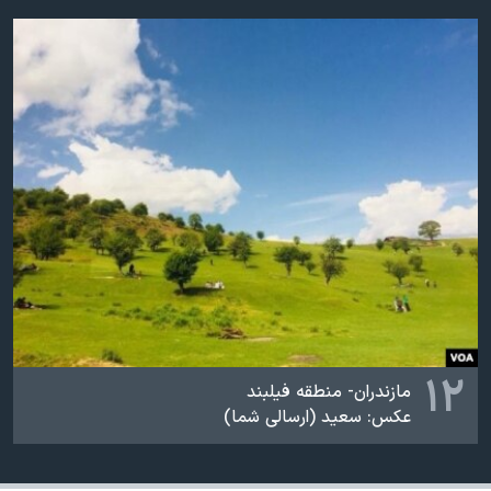
۱۲
مازندران- منطقه فیلبند
عکس: سعید (ارسالی شما)