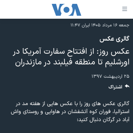
ینکهای
ابل
سترسی
جمعه ۱۶ مرداد ۱۴۰۵ ایران ۱۱:۴۷
خانه
هش
گالری عکس
نسخه سبک وب‌سایت
ه
عکس روز: از افتتاح سفارت آمریکا در
حتوای
موضوع ها
صلی
اورشلیم تا منطقه فیلبند در مازندران
برنامه های تلویزیونی
ایران
هش
جدول برنامه ها
ه
آمریکا
۲۵ اردیبهشت ۱۳۹۷
فحه
صفحه‌های ویژه
جهان
اشتراک
صلی
فرکانس‌های صدای آمریکا
ورزشی
جام جهانی ۲۰۲۶
هش
گالری عکس های روز را با عکس هایی از هفته مد در
پخش رادیویی
ه
گزیده‌ها
عملیات خشم حماسی
استرالیا، فوران کوه آتشفشان در هاوایی و روستای واش
ستجو
۲۵۰سالگی آمریکا
ویژه برنامه‌ها
آباد در گرگان دنبال کنید:
یادگیری زبان انگلیسی
ویدیوها
بایگانی برنامه‌های تلویزیونی