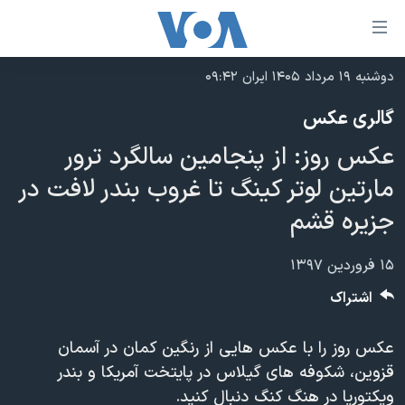
ینکهای
ابل
سترسی
دوشنبه ۱۹ مرداد ۱۴۰۵ ایران ۰۹:۴۲
خانه
هش
گالری عکس
نسخه سبک وب‌سایت
ه
عکس روز: از پنجامین سالگرد ترور
حتوای
موضوع ها
صلی
مارتین لوتر کینگ تا غروب بندر لافت در
برنامه های تلویزیونی
ایران
هش
جزیره قشم
جدول برنامه ها
ه
آمریکا
فحه
صفحه‌های ویژه
جهان
۱۵ فروردین ۱۳۹۷
صلی
فرکانس‌های صدای آمریکا
ورزشی
جام جهانی ۲۰۲۶
اشتراک
هش
پخش رادیویی
ه
گزیده‌ها
عملیات خشم حماسی
عکس روز را با عکس هایی از رنگین کمان در آسمان
ستجو
۲۵۰سالگی آمریکا
ویژه برنامه‌ها
یادگیری زبان انگلیسی
قزوین، شکوفه های گیلاس در پایتخت آمریکا و بندر
ویدیوها
بایگانی برنامه‌های تلویزیونی
ویکتوریا در هنگ کنگ دنبال کنید.