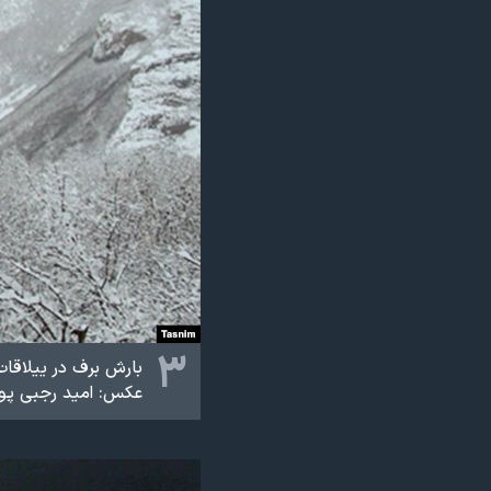
۳
بارش برف در ییلاقات
عکس: امید رجبی پو