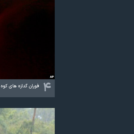
۴
فوران گدازه های کوه