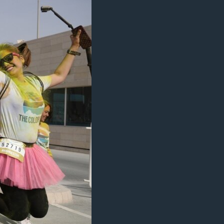
مستندها
فرهنگ و زندگی
حقوق شهروندی
انتخابات ریاست جمهوری آمریکا ۲۰۲۴
اقتصادی
حمله جمهوری اسلامی به اسرائیل
رمز مهسا
علم و فناوری
اسرائیل در جنگ
ورزش زنان در ایران
گالری عکس
اعتراضات زن، زندگی، آزادی
آرشیو پخش زنده
مجموعه مستندهای دادخواهی
تریبونال مردمی آبان ۹۸
دادگاه حمید نوری
چهل سال گروگان‌گیری
قانون شفافیت دارائی کادر رهبری ایران
اعتراضات مردمی آبان ۹۸
اسرائیل در جنگ