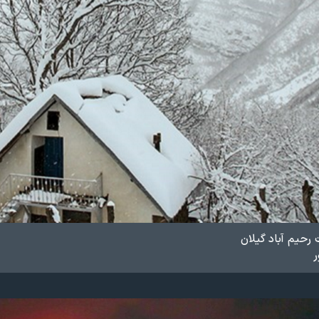
 رحیم آباد گیلان
ر