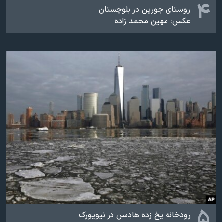
۴
روستای جورین در بلوچستان
عکس: مهین محمد زاده
۵
رودخانه یخ زده هادسن در نیویورک