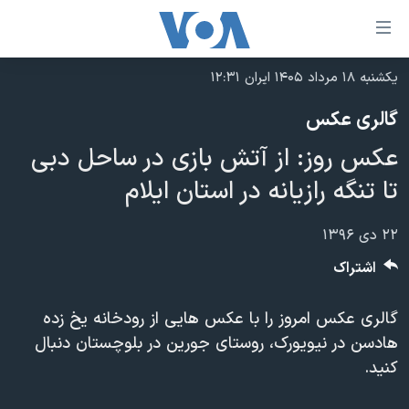
ینکهای
ابل
سترسی
یکشنبه ۱۸ مرداد ۱۴۰۵ ایران ۱۲:۳۱
خانه
هش
گالری عکس
نسخه سبک وب‌سایت
ه
عکس روز: از آتش بازی در ساحل دبی
حتوای
موضوع ها
صلی
تا تنگه رازیانه در استان ایلام
برنامه های تلویزیونی
ایران
هش
جدول برنامه ها
ه
آمریکا
۲۲ دی ۱۳۹۶
فحه
صفحه‌های ویژه
جهان
اشتراک
صلی
فرکانس‌های صدای آمریکا
ورزشی
جام جهانی ۲۰۲۶
هش
گالری عکس امروز را با عکس هایی از رودخانه یخ زده
پخش رادیویی
ه
گزیده‌ها
عملیات خشم حماسی
هادسن در نیویورک، روستای جورین در بلوچستان دنبال
ستجو
۲۵۰سالگی آمریکا
ویژه برنامه‌ها
کنید.
یادگیری زبان انگلیسی
ویدیوها
بایگانی برنامه‌های تلویزیونی