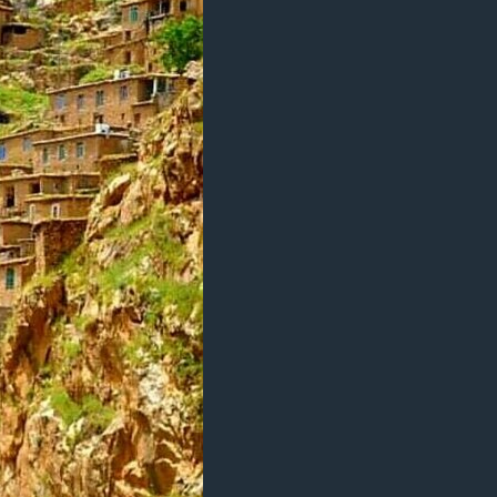
مستندها
فرهنگ و زندگی
حقوق شهروندی
انتخابات ریاست جمهوری آمریکا ۲۰۲۴
اقتصادی
حمله جمهوری اسلامی به اسرائیل
رمز مهسا
علم و فناوری
اسرائیل در جنگ
ورزش زنان در ایران
گالری عکس
اعتراضات زن، زندگی، آزادی
آرشیو پخش زنده
مجموعه مستندهای دادخواهی
تریبونال مردمی آبان ۹۸
دادگاه حمید نوری
چهل سال گروگان‌گیری
قانون شفافیت دارائی کادر رهبری ایران
اعتراضات مردمی آبان ۹۸
اسرائیل در جنگ