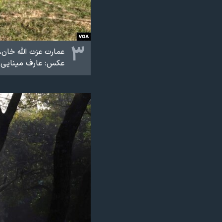
۳
عمارت عزت الله خان، 
عکس: عارف مینایی (