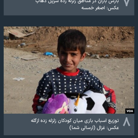
۷
بارش باران در مناطق زلزله زده سرپل ذهاب
عکس: اصغر خمسه
۸
توزیع اسباب بازی میان کودکان زلزله زده ازگله
عکس: غزال (ارسالی شما)