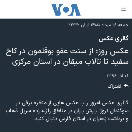
ینکهای
ابل
سترسی
جمعه ۱۶ مرداد ۱۴۰۵ ایران ۲۲:۳۲
خانه
هش
گالری عکس
نسخه سبک وب‌سایت
ه
عکس روز: از سنت عفو بوقلمون در کاخ
حتوای
موضوع ها
صلی
سفید تا تالاب میقان در استان مرکزی
برنامه های تلویزیونی
ایران
هش
جدول برنامه ها
ه
آمریکا
۰۱ آذر ۱۳۹۶
فحه
صفحه‌های ویژه
جهان
اشتراک
صلی
فرکانس‌های صدای آمریکا
ورزشی
جام جهانی ۲۰۲۶
هش
گالری عکس امروز را با عکس هایی از منظره برفی در
پخش رادیویی
ه
گزیده‌ها
عملیات خشم حماسی
سوگندال نروژ، بارش باران در مناطق زلزله زده سرپل ذهاب
ستجو
۲۵۰سالگی آمریکا
ویژه برنامه‌ها
و برداشت زعفران در استان فارس دنبال کنید.
یادگیری زبان انگلیسی
ویدیوها
بایگانی برنامه‌های تلویزیونی