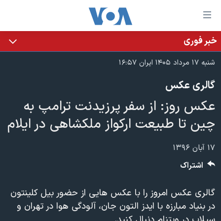
ینکهای
ابل
سترسی
خبر فوری
خانه
هش
شنبه ۱۷ مرداد ۱۴۰۵ ایران ۱۶:۵۷
نسخه سبک وب‌سایت
ه
گالری عکس
حتوای
موضوع ها
صلی
عکس روز: از سفر پرزیدنت ترامپ به
برنامه های تلویزیونی
ایران
هش
چین تا طبیعت ارکواز ملکشاهی در ایلام
جدول برنامه ها
ه
آمریکا
فحه
صفحه‌های ویژه
جهان
۱۷ آبان ۱۳۹۶
صلی
فرکانس‌های صدای آمریکا
ورزشی
جام جهانی ۲۰۲۶
هش
اشتراک
پخش رادیویی
ه
گزیده‌ها
عملیات خشم حماسی
ستجو
گالری عکس امروز را با عکس هایی از حضور بیل کلینتون
۲۵۰سالگی آمریکا
ویژه برنامه‌ها
یادگیری زبان انگلیسی
در بنیاد مبارزه با ایدز التون جان، آلودگی هوا در تهران و
ویدیوها
بایگانی برنامه‌های تلویزیونی
سیلاب در ویتنام دنبال کنید.