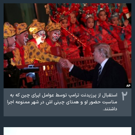
اسرائیل در جنگ
نرگس محمدی برنده جایزه نوبل صلح
همایش محافظه‌کاران آمریکا «سی‌پک»
صفحه‌های ویژه
سفر پرزیدنت ترامپ به چین
۲
استقبال از پرزیدنت ترامپ توسط عوامل اپرای چین که به
مناسبت حضور او و همتای چینی اش در شهر ممنوعه اجرا
داشتند.