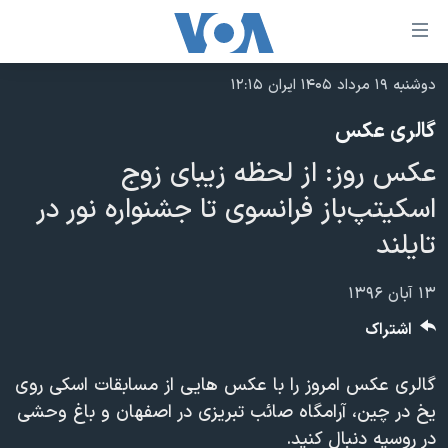
ینکهای
ابل
سترسی
دوشنبه ۱۹ مرداد ۱۴۰۵ ایران ۱۲:۱۵
خانه
هش
گالری عکس
نسخه سبک وب‌سایت
ه
عکس روز: از لحظه زیبای زوج
حتوای
موضوع ها
صلی
اسکیتپ‌باز فرانسوی تا جشنواره نور در
برنامه های تلویزیونی
ایران
هش
تایلند
جدول برنامه ها
ه
آمریکا
فحه
صفحه‌های ویژه
جهان
۱۳ آبان ۱۳۹۶
صلی
فرکانس‌های صدای آمریکا
ورزشی
جام جهانی ۲۰۲۶
اشتراک
هش
پخش رادیویی
ه
گزیده‌ها
عملیات خشم حماسی
گالری عکس امروز را با عکس هایی از مسابقات اسکی روی
ستجو
۲۵۰سالگی آمریکا
ویژه برنامه‌ها
یادگیری زبان انگلیسی
یخ در چین، آرامگاه صائب تبریزی در اصفهان و باغ وحشی
ویدیوها
بایگانی برنامه‌های تلویزیونی
در روسیه دنبال کنید.