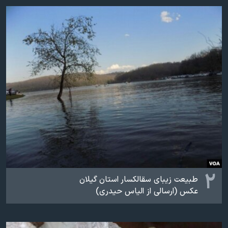
اسرائیل در جنگ
نرگس محمدی برنده جایزه نوبل صلح
همایش محافظه‌کاران آمریکا «سی‌پک»
صفحه‌های ویژه
سفر پرزیدنت ترامپ به چین
۲
طبیعت زیبای سقالکسار استان گیلان
عکس (ارسالی از الیاس حیدری)