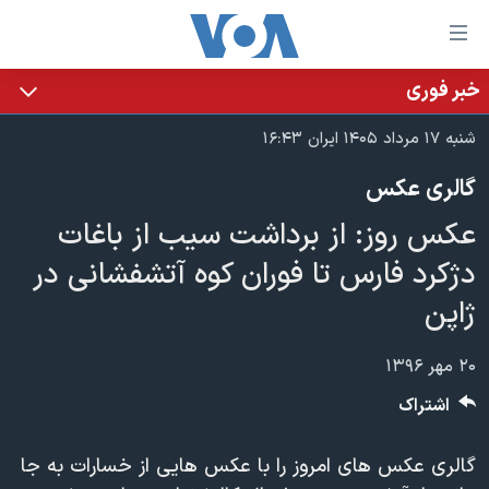
ینکهای
ابل
سترسی
خبر فوری
خانه
هش
شنبه ۱۷ مرداد ۱۴۰۵ ایران ۱۶:۴۳
نسخه سبک وب‌سایت
ه
گالری عکس
حتوای
موضوع ها
صلی
عکس روز: از برداشت سیب از باغات
برنامه های تلویزیونی
ایران
هش
دژکرد فارس تا فوران کوه آتشفشانی در
جدول برنامه ها
ه
آمریکا
ژاپن
فحه
صفحه‌های ویژه
جهان
صلی
فرکانس‌های صدای آمریکا
ورزشی
جام جهانی ۲۰۲۶
هش
۲۰ مهر ۱۳۹۶
پخش رادیویی
ه
گزیده‌ها
عملیات خشم حماسی
اشتراک
ستجو
۲۵۰سالگی آمریکا
ویژه برنامه‌ها
یادگیری زبان انگلیسی
گالری عکس های امروز را با عکس هایی از خسارات به جا
ویدیوها
بایگانی برنامه‌های تلویزیونی