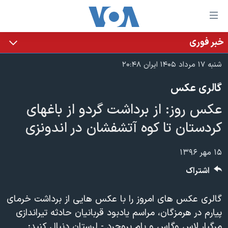
ینکهای
ابل
سترسی
خبر فوری
خانه
هش
شنبه ۱۷ مرداد ۱۴۰۵ ایران ۲۰:۴۸
نسخه سبک وب‌سایت
ه
گالری عکس
حتوای
موضوع ها
صلی
عکس روز: از برداشت گردو از باغهای
برنامه های تلویزیونی
ایران
هش
کردستان تا کوه آتشفشان در اندونزی
جدول برنامه ها
ه
آمریکا
فحه
صفحه‌های ویژه
جهان
۱۵ مهر ۱۳۹۶
صلی
فرکانس‌های صدای آمریکا
ورزشی
جام جهانی ۲۰۲۶
هش
اشتراک
پخش رادیویی
ه
گزیده‌ها
عملیات خشم حماسی
ستجو
گالری عکس های امروز را با عکس هایی از برداشت خرمای
۲۵۰سالگی آمریکا
ویژه برنامه‌ها
یادگیری زبان انگلیسی
پیارم در هرمزگان، مراسم یادبود قربانیان حادثه تیراندازی
ویدیوها
بایگانی برنامه‌های تلویزیونی
مرگبار لاس وگاس و بام بروجرد - لرستان دنبال کنید: