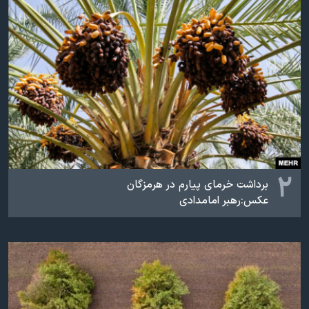
اسرائیل در جنگ
نرگس محمدی برنده جایزه نوبل صلح
همایش محافظه‌کاران آمریکا «سی‌پک»
صفحه‌های ویژه
سفر پرزیدنت ترامپ به چین
۲
برداشت خرمای پیارم در هرمزگان
عکس:رهبر امامدادی