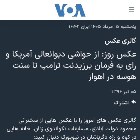
ینکهای
ابل
سترسی
پنجشنبه ۱۵ مرداد ۱۴۰۵ ایران ۱۶:۴۲
خانه
هش
گالری عکس
نسخه سبک وب‌سایت
ه
عکس روز: از حواشی دیوانعالی آمریکا و
حتوای
موضوع ها
صلی
رای به فرمان پرزیدنت ترامپ تا سنت
برنامه های تلویزیونی
ایران
هش
هوسه در اهواز
جدول برنامه ها
ه
آمریکا
فحه
صفحه‌های ویژه
جهان
۰۵ تیر ۱۳۹۶
صلی
فرکانس‌های صدای آمریکا
ورزشی
جام جهانی ۲۰۲۶
اشتراک
هش
پخش رادیویی
ه
گزیده‌ها
عملیات خشم حماسی
گالری عکس های امروز را با عکس هایی از سخنرانی
ستجو
۲۵۰سالگی آمریکا
ویژه برنامه‌ها
یادگیری زبان انگلیسی
محمود دولت آبادی، مسابقات تکواندوی زنان، خانه هایی
ویدیوها
بایگانی برنامه‌های تلویزیونی
در کوه و رژه دگرباشان در نیویورک دنبال کنید: