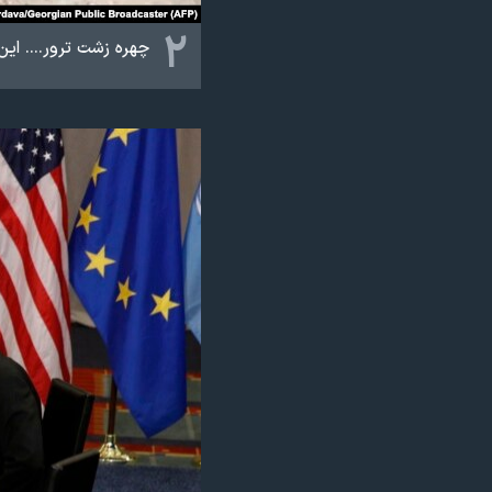
۲
چهره زشت ترور.... ای