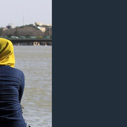
مستندها
فرهنگ و زندگی
حقوق شهروندی
انتخابات ریاست جمهوری آمریکا ۲۰۲۴
اقتصادی
حمله جمهوری اسلامی به اسرائیل
رمز مهسا
علم و فناوری
اسرائیل در جنگ
ورزش زنان در ایران
گالری عکس
اعتراضات زن، زندگی، آزادی
آرشیو پخش زنده
مجموعه مستندهای دادخواهی
تریبونال مردمی آبان ۹۸
دادگاه حمید نوری
چهل سال گروگان‌گیری
قانون شفافیت دارائی کادر رهبری ایران
اعتراضات مردمی آبان ۹۸
اسرائیل در جنگ