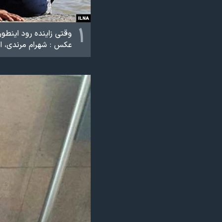
نرگس محمدی برنده جایزه نوبل صلح
۱
همایش محافظه‌کاران آمریکا «سی‌پک»
وقتی زاینده رود اینطو
عکس : شهرام مرندی، ایل
صفحه‌های ویژه
سفر پرزیدنت ترامپ به چین