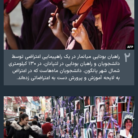
اسرائیل در جنگ
نرگس محمدی برنده جایزه نوبل صلح
همایش محافظه‌کاران آمریکا «سی‌پک»
صفحه‌های ویژه
سفر پرزیدنت ترامپ به چین
۲
راهبان بودایی میانمار در یک راهپیمایی اعتراضی توسط
دانشجويان و راهبان بودایی در لتپادان، در ۱۳۰ کيلومتری
شمال شهر يانگون. دانشجويان ماه‌هاست که در اعتراض
به لايحه آموزش و پرورش دست به اعتراضاتی زده‌اند.