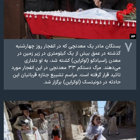
۷
بستگان مادر یک معدنچی که در انفجار روز چهارشنبه
گذشته در عمق بیش از يک کيلومتری در زير زمين در
معدن زاسيادکو (اوکراين) کشته شد، به او دلداری
می‌دهند. مرگ دستکم ۳۳ معدنچی در اين انفجار مورد
تائيد قرار گرفته است. مراسم تشييع جنازه قربانيان اين
حادثه در دونيتسک (اوکراين) برگزار شد.