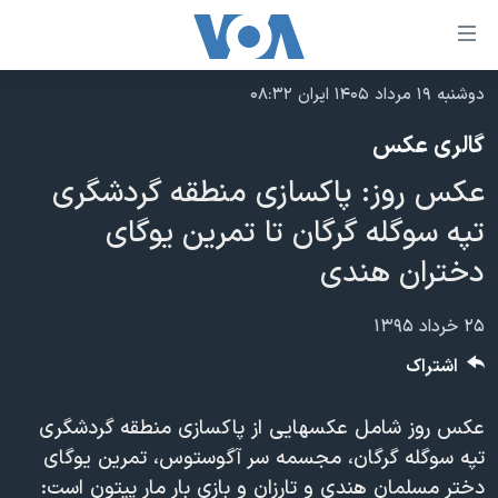
ینکهای
ابل
سترسی
دوشنبه ۱۹ مرداد ۱۴۰۵ ایران ۰۸:۳۲
خانه
هش
گالری عکس
نسخه سبک وب‌سایت
ه
عکس روز: پاکسازی منطقه گردشگری
حتوای
موضوع ها
صلی
تپه سوگله گرگان تا تمرین یوگای
برنامه های تلویزیونی
ایران
هش
دختران هندی
جدول برنامه ها
ه
آمریکا
فحه
صفحه‌های ویژه
جهان
۲۵ خرداد ۱۳۹۵
صلی
فرکانس‌های صدای آمریکا
ورزشی
جام جهانی ۲۰۲۶
اشتراک
هش
پخش رادیویی
ه
گزیده‌ها
عملیات خشم حماسی
عکس روز شامل عکسهایی از پاکسازی منطقه گردشگری
ستجو
۲۵۰سالگی آمریکا
ویژه برنامه‌ها
یادگیری زبان انگلیسی
تپه سوگله گرگان، مجسمه سر آگوستوس، تمرین یوگای
ویدیوها
بایگانی برنامه‌های تلویزیونی
دختر مسلمان هندی و تارزان و بازی بار مار پیتون است: