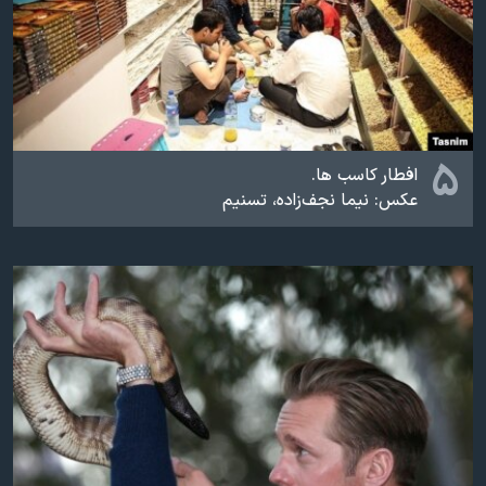
۵
افطار کاسب ها.
عکس: نیما نجف‌زاده، تسنیم