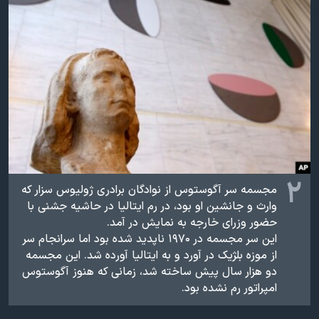
اسرائیل در جنگ
نرگس محمدی برنده جایزه نوبل صلح
همایش محافظه‌کاران آمریکا «سی‌پک»
صفحه‌های ویژه
سفر پرزیدنت ترامپ به چین
۲
مجسمه سر آگوستوس از نوادگان برادری ژولیوس سزار که
وارث و جانشین او بود، در رم ایتالیا در حاشیه جشنی با
حضور وزرای خارجه به نمایش در آمد.
این سر مجسمه در ۱۹۷۰ ناپدید شده بود اما سرانجام سر
از موزه بلژیک در آورد و به ایتالیا آورده شد. این مجسمه
دو هزار سال پیش ساخته شد، زمانی که هنوز آگوستوس
امپراتور رم نشده بود.