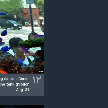
۱۲
g district Ginza.
 the tank through
Aug. 31.