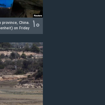
۱۰
 province, China.
nheit) on Friday.