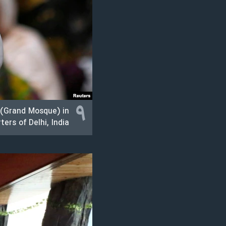
نرگس محمدی برنده جایزه نوبل صلح
همایش محافظه‌کاران آمریکا «سی‌پک»
صفحه‌های ویژه
سفر پرزیدنت ترامپ به چین
۹
 (Grand Mosque) in
ters of Delhi, India.