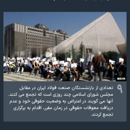
دنبال کنید
مستندها
فرهنگ و زندگی
حقوق شهروندی
انتخابات ریاست جمهوری آمریکا ۲۰۲۴
اقتصادی
حمله جمهوری اسلامی به اسرائیل
رمز مهسا
علم و فناوری
زبانهای مختلف
اسرائیل در جنگ
ورزش زنان در ایران
گالری عکس
اعتراضات زن، زندگی، آزادی
آرشیو پخش زنده
مجموعه مستندهای دادخواهی
تریبونال مردمی آبان ۹۸
۹
تعدادی از بازنشستگان صنعت فولاد ایران در مقابل
دادگاه حمید نوری
مجلس شورای اسلامی چند روزی است که تجمع می کنند.
چهل سال گروگان‌گیری
آنها می گویند در اعتراض به وضعیت حقوقی خود و عدم
دریافت معوقات حقوقی در زمان مقرر، اقدام به برگزاری
قانون شفافیت دارائی کادر رهبری ایران
تجمع کردند.
اعتراضات مردمی آبان ۹۸