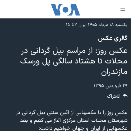
ینکهای
ابل
سترسی
یکشنبه ۱۸ مرداد ۱۴۰۵ ایران ۱۵:۵۲
خانه
هش
گالری عکس
نسخه سبک وب‌سایت
ه
عکس روز: از مراسم بیل گردانی در
حتوای
موضوع ها
صلی
محلات تا هشتاد سالگی پل ورسک
برنامه های تلویزیونی
ایران
هش
مازندران
جدول برنامه ها
ه
آمریکا
فحه
صفحه‌های ویژه
جهان
۲۹ فروردین ۱۳۹۵
صلی
فرکانس‌های صدای آمریکا
ورزشی
جام جهانی ۲۰۲۶
اشتراک
هش
پخش رادیویی
ه
گزیده‌ها
عملیات خشم حماسی
عکس روز را با عکسهایی از آئین سنتی بیل گردانی در
ستجو
۲۵۰سالگی آمریکا
ویژه برنامه‌ها
یادگیری زبان انگلیسی
شهرستان محلات استان مرکزی آغاز می کنیم و بعد
ویدیوها
بایگانی برنامه‌های تلویزیونی
عکسهایی از ایران و جهان خواهیم داشت: