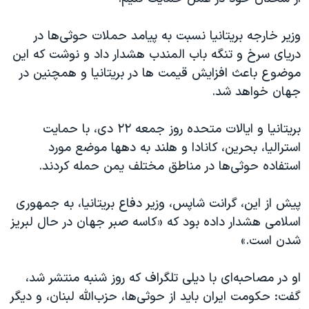
اسرائیل در جنگ
نرگس محمدی برنده جایزه نوبل صلح
وزیر خارجه بریتانیا نسبت به پیامد حملات حوثی‌ها در
دریای سرخ و تنگه باب المندب هشدار داد و نوشت که این
همایش محافظه‌کاران آمریکا «سی‌پک»
موضوع باعث افزایش قیمت ها در بریتانیا و همچنین در
صفحه‌های ویژه
جهان خواهد شد.
سفر پرزیدنت ترامپ به چین
بریتانیا و ایالات متحده روز جمعه ۲۲ دی، با حمایت
استرالیا، بحرین، کانادا و هلند به دهها موضع مورد
استفاده حوثی‌ها در مناطق مختلف یمن حمله کردند.
پیش از این، گرانت شاپس، وزیر دفاع بریتانیا، به جمهوری
اسلامی هشدار داده بود که «کاسه صبر جهان در حال لبریز
شدن است.»
او در مصاحبه‌ای با دیلی تلگراف که روز شنبه منتشر شد،
گفت: حکومت ایران باید از حوثی‌ها، حزب‌الله لبنان، و دیگر