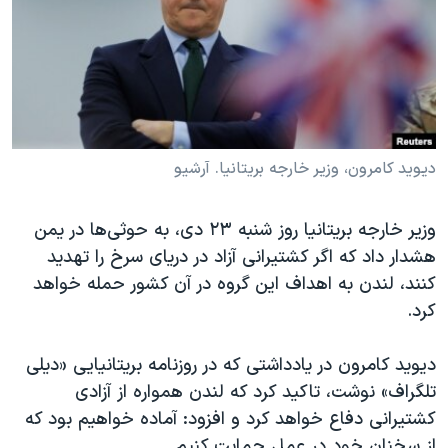
دنبال کنید
مستندها
فرهنگ و زندگی
حقوق شهروندی
انتخابات ریاست جمهوری آمریکا ۲۰۲۴
اقتصادی
حمله جمهوری اسلامی به اسرائیل
رمز مهسا
علم و فناوری
زبانهای مختلف
اسرائیل در جنگ
ورزش زنان در ایران
دیوید کامرون، وزیر خارجه بریتانیا. آرشیو
گالری عکس
اعتراضات زن، زندگی، آزادی
وزیر خارجه بریتانیا روز شنبه ۲۳ دی، به حوثی‌ها در یمن
آرشیو پخش زنده
مجموعه مستندهای دادخواهی
هشدار داد که اگر کشتیرانی آزاد در دریای سرخ را تهدید
تریبونال مردمی آبان ۹۸
کنند، لندن به اهداف این گروه در آن کشور حمله خواهد
کرد.
دادگاه حمید نوری
چهل سال گروگان‌گیری
دیوید کامرون در یادداشتی که در روزنامه بریتانیایی «دیلی
قانون شفافیت دارائی کادر رهبری ایران
تلگراف»‌ نوشت، تاکید کرد که لندن همواره از آزادی
کشتیرانی دفاع خواهد کرد و افزود: آماده خواهیم بود که
اعتراضات مردمی آبان ۹۸
از سخنان خود در عمل حمایت کنیم.