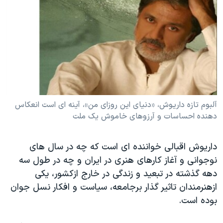
دنبال کنید
مستندها
فرهنگ و زندگی
حقوق شهروندی
انتخابات ریاست جمهوری آمریکا ۲۰۲۴
اقتصادی
حمله جمهوری اسلامی به اسرائیل
رمز مهسا
علم و فناوری
زبانهای مختلف
اسرائیل در جنگ
ورزش زنان در ایران
گالری عکس
اعتراضات زن، زندگی، آزادی
آلبوم تازه داریوش، «دنیای این روزای من»، آینه ای است انعکاس
دهنده احساسات و آرزوهای خاموش یک ملت
آرشیو پخش زنده
مجموعه مستندهای دادخواهی
تریبونال مردمی آبان ۹۸
داریوش اقبالی خواننده ای است که چه در سال های
دادگاه حمید نوری
نوجوانی و آغاز کارهای هنری در ایران و چه در طول سه
چهل سال گروگان‌گیری
دهه گذشته در تبعید و زندگی در خارج ازکشور، یکی
ازهنرمندان تاثیر گذار برجامعه، سیاست و افکار نسل جوان
قانون شفافیت دارائی کادر رهبری ایران
بوده است.
اعتراضات مردمی آبان ۹۸