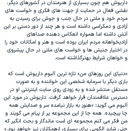
اسرائیل در جنگ
داریوش هم چون بسیاری از هنرمندان در کشورهای دیگر،
نقشی فعال در حمایت از جهت های فکری و خواست های
نرگس محمدی برنده جایزه نوبل صلح
مردم خود و ملتی در حال جنب و جوش برای رسیدن به
همایش محافظه‌کاران آمریکا «سی‌پک»
آزادی و دمکراسی داشته است و هر چند از دور دستی بر این
صفحه‌های ویژه
آتش داشته اما همواره انعکاس دهنده صداهای
آزادیخواهانه مردم ایران بوده است و هنر و امکانات خود را
سفر پرزیدنت ترامپ به چین
در اختیار جنبش ها و خواست های ملتی در حال پیشروی
و خواهان شرایط بهترگذاشته است.
«دنیای این روزهای من» تازه ترین آلبوم داریوش است که
باری دیگر با سرمایه شخصی این خواننده و به صورت
مستقل منتشر شده و به زودی روی سایت اینترنتی او در
دسترس علاقمندان قرار خواهد گرفت. داریوش در مورد این
آلبوم می گوید: «هنوز به بازار نیامده سر و صدایش همه
چا پیچیده. همه جا از این مجموعه پر از پیام می گویند و
من فکر می کنم مجموعه ای است ماندگار و بحث انگیر که
حتی شاید الگویی برای بسیاری ازهمکاران نیز خواهد بود.»